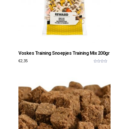
Voskes Training Snoepjes Training Mix 200gr
€
2,35
0
o
u
t
o
f
5