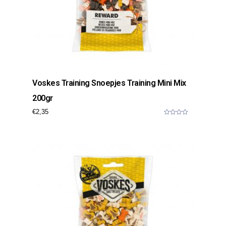
Voskes Training Snoepjes Training Mini Mix
200gr
€
2,35
0
o
u
t
o
f
5