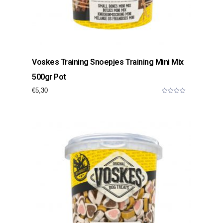
Voskes Training Snoepjes Training Mini Mix
500gr Pot
€
5,30
0
o
u
t
o
f
5