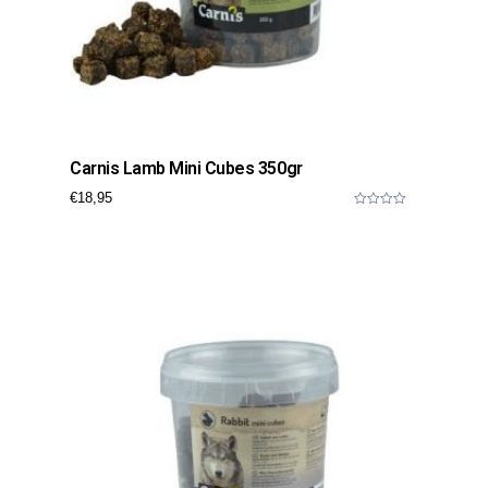
Carnis Lamb Mini Cubes 350gr
€
18,95
0
o
u
t
o
f
5