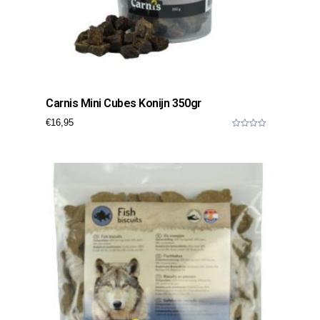
Carnis Mini Cubes Konijn 350gr
€
16,95
0
o
u
t
o
f
5