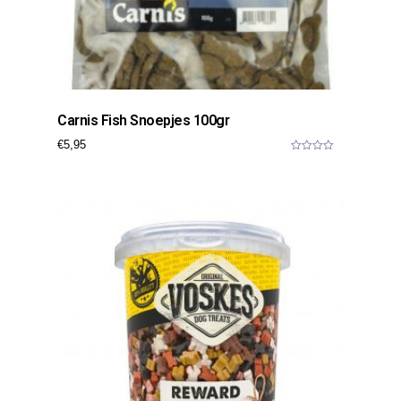
Carnis Fish Snoepjes 100gr
€
5,95
0
o
u
t
o
f
5