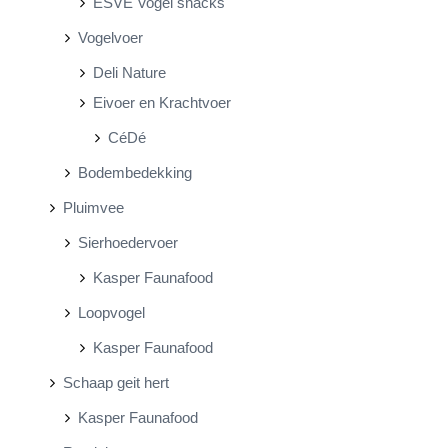
ESVE Vogel snacks
Vogelvoer
Deli Nature
Eivoer en Krachtvoer
CéDé
Bodembedekking
Pluimvee
Sierhoedervoer
Kasper Faunafood
Loopvogel
Kasper Faunafood
Schaap geit hert
Kasper Faunafood