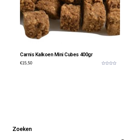
Carnis Kalkoen Mini Cubes 400gr
€
15,50
0
o
u
t
o
f
5
Zoeken