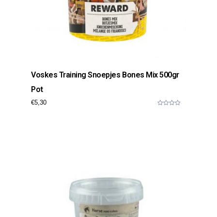
Voskes Training Snoepjes Bones Mix 500gr
Pot
€
5,30
0
o
u
t
o
f
5