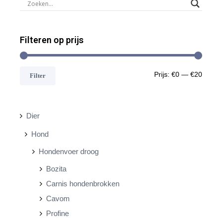
Filteren op prijs
M
M
Prijs:
€0
—
€20
Filter
i
a
n
x
Dier
.
.
Hond
p
p
Hondenvoer droog
r
r
Bozita
i
i
Carnis hondenbrokken
j
j
Cavom
s
s
Profine