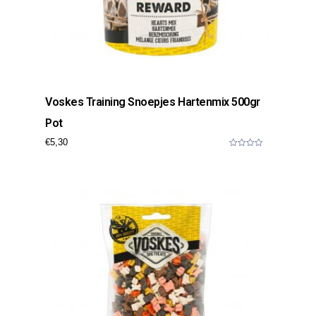
Voskes Training Snoepjes Hartenmix 500gr
Pot
€
5,30
0
o
u
t
o
f
5