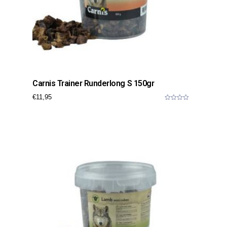
Carnis Trainer Runderlong S 150gr
€
11,95
0
o
u
t
o
f
5