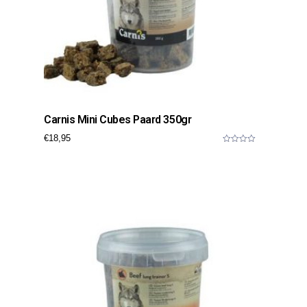
Carnis Mini Cubes Paard 350gr
€
18,95
0
o
u
t
o
f
5