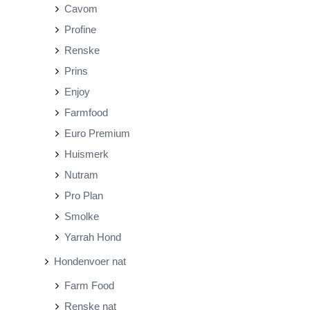
Cavom
s
s
Profine
Renske
Prins
Enjoy
Farmfood
Euro Premium
Huismerk
Nutram
Pro Plan
Smolke
Yarrah Hond
Hondenvoer nat
Farm Food
Renske nat