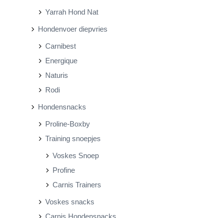
Yarrah Hond Nat
Hondenvoer diepvries
Carnibest
Energique
Naturis
Rodi
Hondensnacks
Proline-Boxby
Training snoepjes
Voskes Snoep
Profine
Carnis Trainers
Voskes snacks
Carnis Hondensnacks