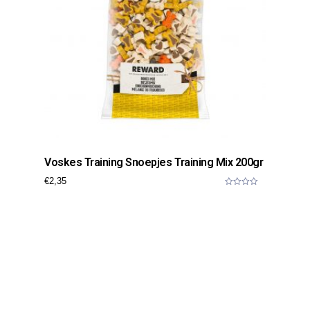
Voskes Training Snoepjes Training Mix 200gr
€
2,35
0
o
u
t
o
f
5