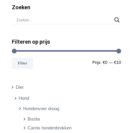
Zoeken
Filteren op prijs
M
M
Prijs:
€0
—
€10
Filter
i
a
n
x
Dier
.
.
Hond
p
p
Hondenvoer droog
r
r
Bozita
i
i
Carnis hondenbrokken
j
j