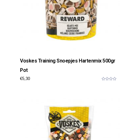
Voskes Training Snoepjes Hartenmix 500gr
Pot
€
5,30
0
o
u
t
o
f
5