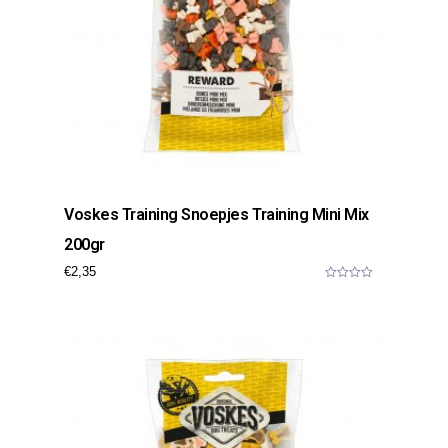
Voskes Training Snoepjes Training Mini Mix
200gr
€
2,35
0
o
u
t
o
f
5