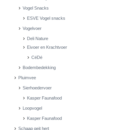
Vogel Snacks
ESVE Vogel snacks
Vogelvoer
Deli Nature
Eivoer en Krachtvoer
CéDé
Bodembedekking
Pluimvee
Sierhoedervoer
Kasper Faunafood
Loopvogel
Kasper Faunafood
Schaap geit hert