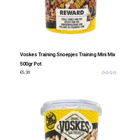
Voskes Training Snoepjes Training Mini Mix
500gr Pot
€
5,30
0
o
u
t
o
f
5