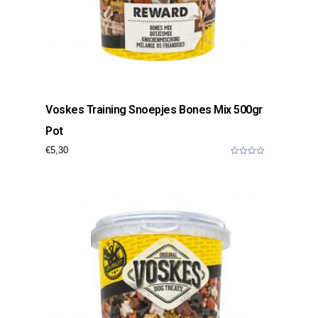
Voskes Training Snoepjes Bones Mix 500gr
Pot
€
5,30
0
o
u
t
o
f
5