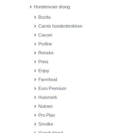
Hondenvoer droog
r
r
Bozita
i
i
Carnis hondenbrokken
j
j
Cavom
s
s
Profine
Renske
Prins
Enjoy
Farmfood
Euro Premium
Huismerk
Nutram
Pro Plan
Smolke
Yarrah Hond