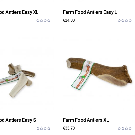
d Antlers Easy XL
Farm Food Antlers Easy L
€
14,30
0
0
o
o
u
u
t
t
o
o
f
f
5
5
d Antlers Easy S
Farm Food Antlers XL
€
33,70
0
0