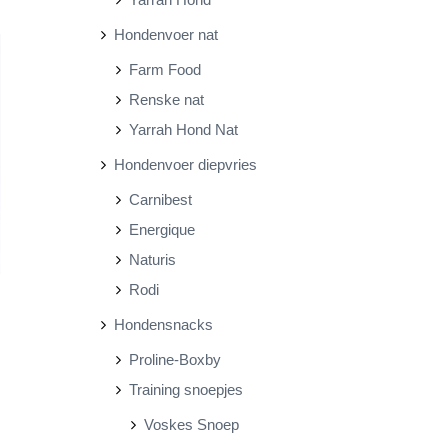
Hondenvoer nat
Farm Food
Renske nat
Yarrah Hond Nat
Hondenvoer diepvries
Carnibest
Energique
Naturis
Rodi
Hondensnacks
Proline-Boxby
Training snoepjes
Voskes Snoep