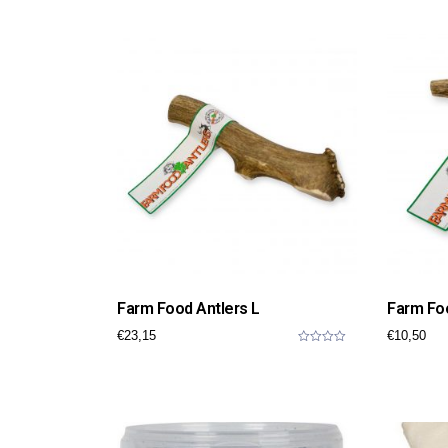
o
u
t
o
f
5
Farm Food Antlers L
Farm Foo
€
23,15
€
10,50
0
o
u
t
o
f
5