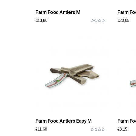
Farm Food Antlers M
Farm Foo
€
13,90
€
20,05
0
o
u
t
o
f
5
Farm Food Antlers Easy M
Farm Foo
€
11,60
€
8,15
0