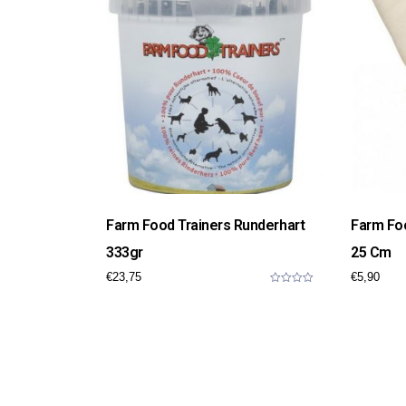
Farm Food Trainers Runderhart
Farm Foo
333gr
25 Cm
€
23,75
€
5,90
0
o
u
t
o
f
5