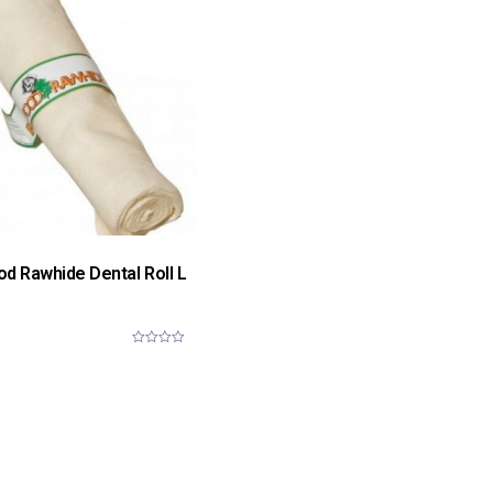
5
d Rawhide Dental Roll L
0
o
u
t
o
f
5