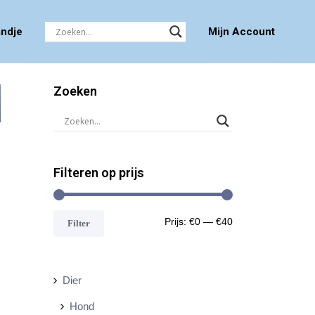
ndje
Mijn Account
Zoeken
Filteren op prijs
M
M
Prijs:
€0
—
€40
Filter
i
a
n
x
Dier
.
.
Hond
p
p