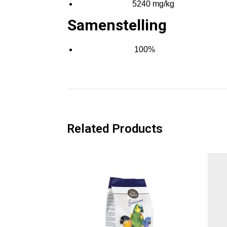
5240 mg/kg
Magnesium (Mg)
Samenstelling
100%
Edelhertengewei
Related Products