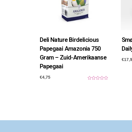
Deli Nature Birdelicious
Smø
Papegaai Amazonia 750
Dail
Gram – Zuid-Amerikaanse
€
17,
Papegaai
€
4,75
0
o
u
t
o
f
5