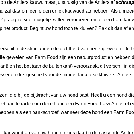
 op de Antlers kauwt, maar juist rustig van de Antlers af
schraap
nd zal daarom een eigen uniek kauwgedrag hebben. Als u meerde
raag zo snel mogelijk willen verorberen en bij een hard kauwpr
 het product. Begint uw hond toch te kluiven? Pak dit dan af en 
verschil in de structuur en de dichtheid van hertengeweien. Dit
. Alle geweien van Farm Food zijn een natuurproduct en hebben 
t) en het bot (aan de buitenkant) veroorzaakt dit verschil in 
osser en dus geschikt voor de minder fanatieke kluivers. Antler
zen, die bij de bijtkracht van uw hond past. Heeft u een hond di
er niet aan te raden om deze hond een Farm Food Easy Antler of
ebben als een bankschroef, wanneer deze hond een Farm Food An
et kauwgedrag van uw hond en kies daarbij de passende Antler