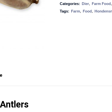
Categories:
Dier
,
Farm Food
o
Tags:
Farm
,
Food
,
Hondensn
o
d
A
n
t
l
e
r
s
ie
X
L
a
Antlers
a
n