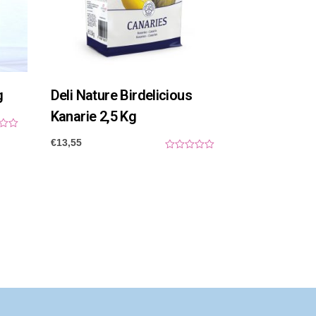
g
Deli Nature Birdelicious
Kanarie 2,5 Kg
€
13,55
0
o
u
t
o
f
5