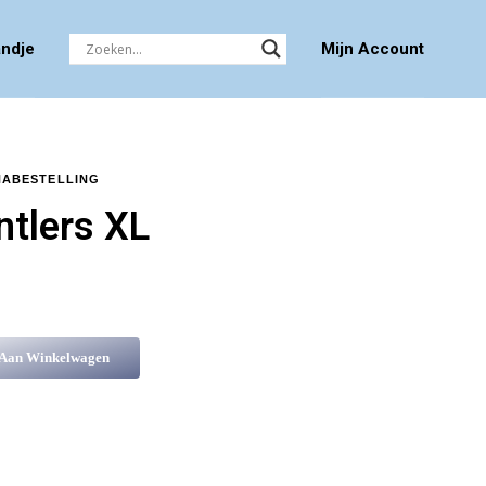
ndje
Mijn Account
NABESTELLING
tlers XL
 Aan Winkelwagen