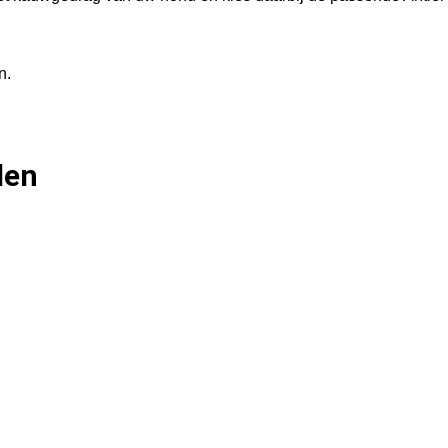
n.
len