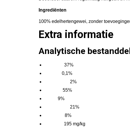
Ingrediënten
100% edelhertengewei, zonder toevoeginge
Extra informatie
Analytische bestandde
37%
Ruw eiwit
0,1%
Ruw vet
2%
Ruwe celstof
55%
Ruwe as
9%
Vocht
21%
Calcium (Ca)
8%
Fosfor (P)
195 mg/kg
IJzer (Fe)