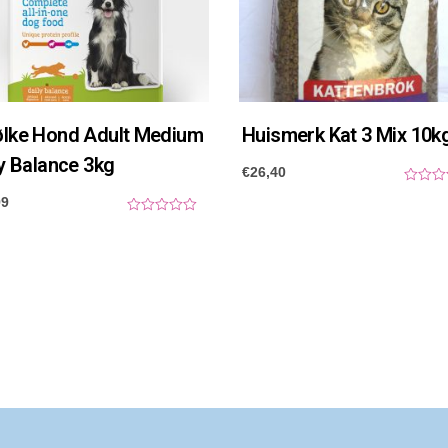
lke Hond Adult Medium
Huismerk Kat 3 Mix 10k
y Balance 3kg
€
26,40
0
99
o
u
0
t
o
o
u
f
t
5
o
f
5