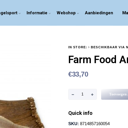
gelsport
Informatie
Webshop
Aanbiedingen
Ma
IN STORE:
BESCHIKBAAR VIA 
Farm Food An
€
33,70
F
Toevoegen
a
r
Quick info
m
SKU:
8714857160054
F