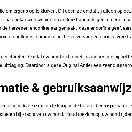
t
e om ergens op te kluiven. Dit doen ze omdat zij alleen op de
a
 de natuur kauwen wolven en andere hondachtigen, na een maalt
l
in de hersenen endorfine aangemaakt, deze endorfine geeft een
uid en botten van prooien’ het beste vervangen door zuivere F
an edelherten. Omdat uw hond zich moet inspannen om bij het lek
e uitdaging. Daardoor is deze Original Antler een zeer duurza
rmatie & gebruiksaanwijz
n zijn in diverse maten te koop in de betere dierenspeciaalzak
rootte en bijtkracht van uw hond. Houd toezicht op uw hond tijd