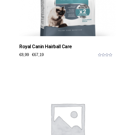
Royal Canin Hairball Care
€
8,99
€
67,19
0
o
u
t
o
f
5