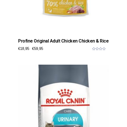
Profine Original Adult Chicken Chicken & Rice
€
18,95
€
59,95
0
o
u
t
o
f
5