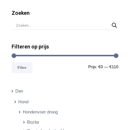
Zoeken
Filteren op prijs
M
M
Prijs:
€0
—
€110
Filter
i
a
n
x
Dier
.
.
Hond
p
p
Hondenvoer droog
r
r
Bozita
i
i