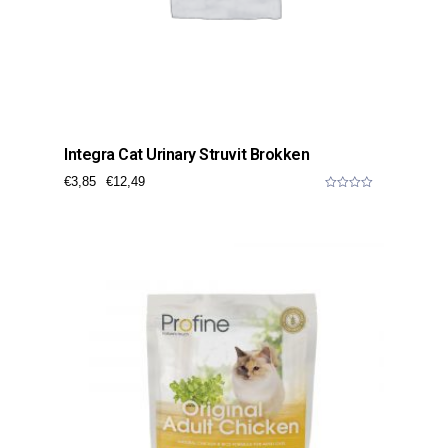
Integra Cat Urinary Struvit Brokken
€
3,85
€
12,49
0
o
u
t
o
f
5