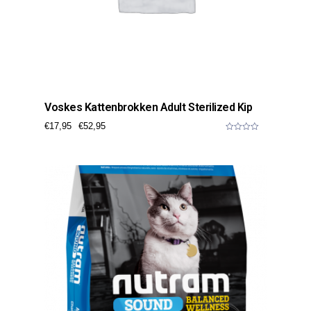
Voskes Kattenbrokken Adult Sterilized Kip
€
17,95
€
52,95
0
o
u
t
o
f
5