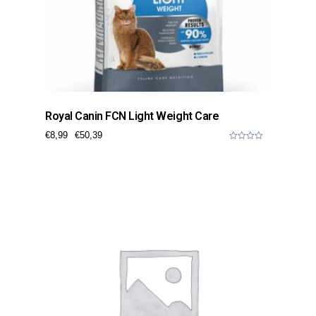
Royal Canin FCN Light Weight Care
€
8,99
€
50,39
0
o
u
t
o
f
5