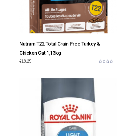
Nutram T22 Total Grain-Free Turkey &
Chicken Cat 1,13kg
€
18,25
0
o
u
t
o
f
5