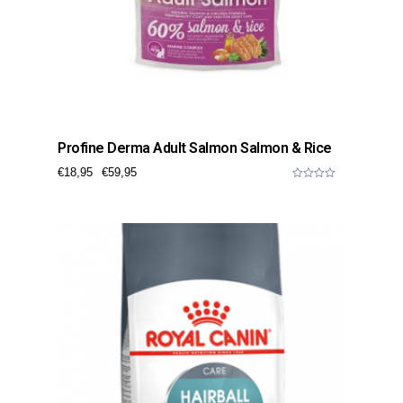
Profine Derma Adult Salmon Salmon & Rice
€
18,95
€
59,95
0
o
u
t
o
f
5