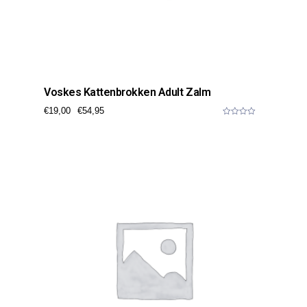
Voskes Kattenbrokken Adult Zalm
€
19,00
€
54,95
0
o
u
t
o
f
5