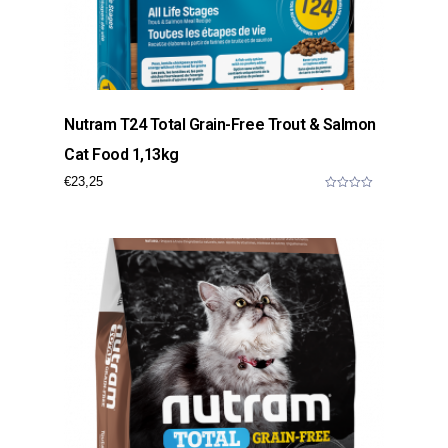
Nutram T24 Total Grain-Free Trout & Salmon
Cat Food 1,13kg
€
23,25
0
o
u
t
o
f
5