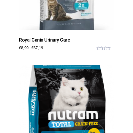
Royal Canin Urinary Care
€
8,99
€
67,19
0
o
u
t
o
f
5