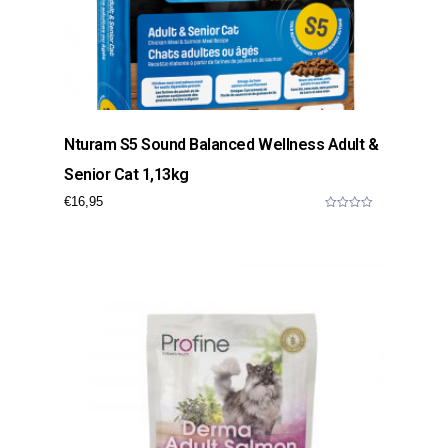
Nturam S5 Sound Balanced Wellness Adult &
Senior Cat 1,13kg
€
16,95
0
o
u
t
o
f
5