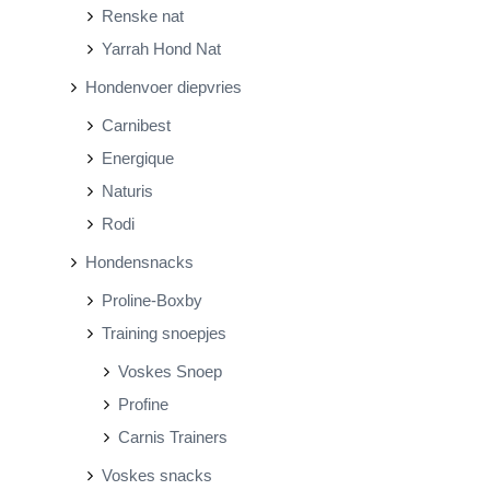
Renske nat
Yarrah Hond Nat
Hondenvoer diepvries
Carnibest
Energique
Naturis
Rodi
Hondensnacks
Proline-Boxby
Training snoepjes
Voskes Snoep
Profine
Carnis Trainers
Voskes snacks