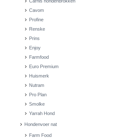
Carnis hondenbrokken
j
j
Cavom
s
s
Profine
Renske
Prins
Enjoy
Farmfood
Euro Premium
Huismerk
Nutram
Pro Plan
Smolke
Yarrah Hond
Hondenvoer nat
Farm Food