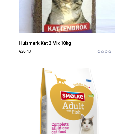
Huismerk Kat 3 Mix 10kg
€
26,40
0
o
u
t
o
f
5