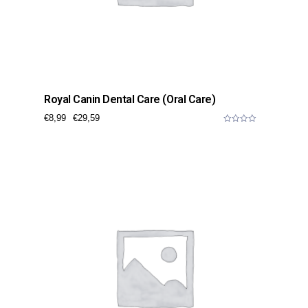
Royal Canin Dental Care (Oral Care)
€
8,99
€
29,59
0
o
u
t
o
f
5