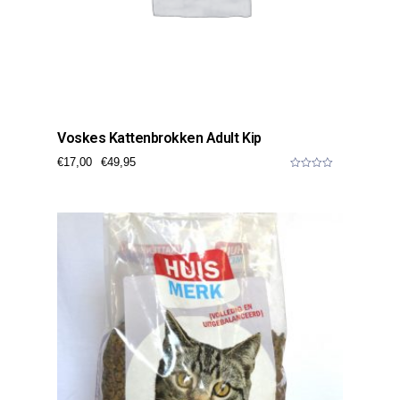
Voskes Kattenbrokken Adult Kip
€
17,00
€
49,95
0
o
u
t
o
f
5