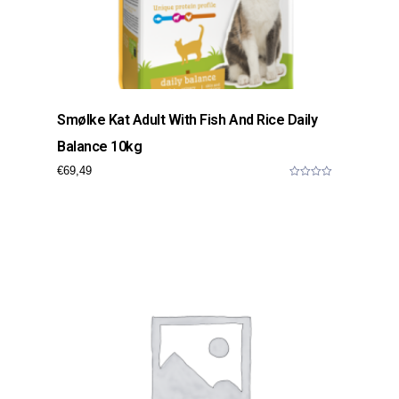
Smølke Kat Adult With Fish And Rice Daily
Balance 10kg
€
69,49
0
o
u
t
o
f
5