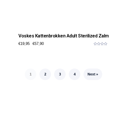
Voskes Kattenbrokken Adult Sterilized Zalm
€
19,95
€
57,90
0
o
u
t
o
f
5
1
2
3
4
Next »