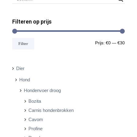
Filteren op prijs
M
M
Prijs:
€0
—
€30
Filter
i
a
n
x
Dier
.
.
Hond
p
p
Hondenvoer droog
r
r
Bozita
i
i
Carnis hondenbrokken
j
j
Cavom
s
s
Profine