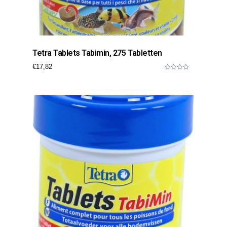
Tetra Tablets Tabimin, 275 Tabletten
€
17,82
0
o
u
t
o
f
5