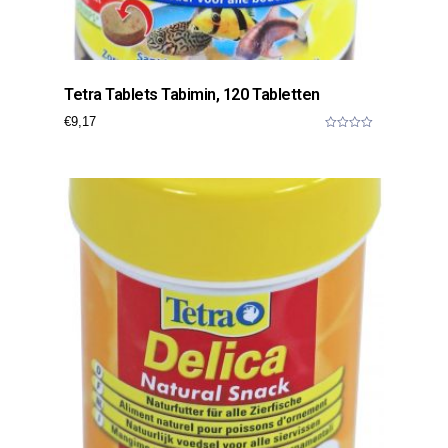
Tetra Tablets Tabimin, 120 Tabletten
€
9,17
0
o
u
t
o
f
5