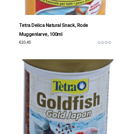
Tetra Delica Natural Snack, Rode
Muggenlarve, 100ml
€
10,45
0
o
u
t
o
f
5