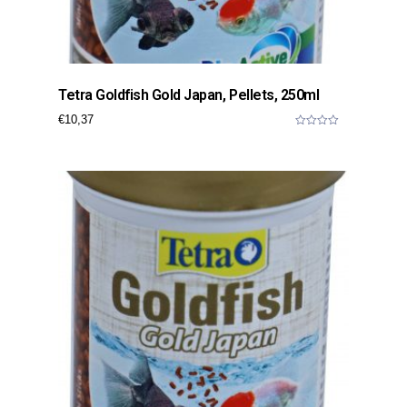
Tetra Goldfish Gold Japan, Pellets, 250ml
€
10,37
0
o
u
t
o
f
5