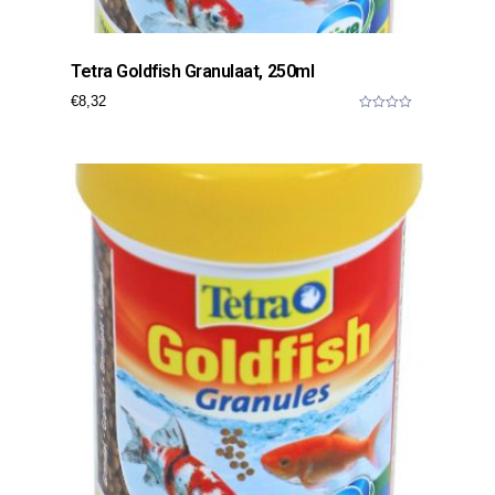
Tetra Goldfish Granulaat, 250ml
€
8,32
0
o
u
t
o
f
5