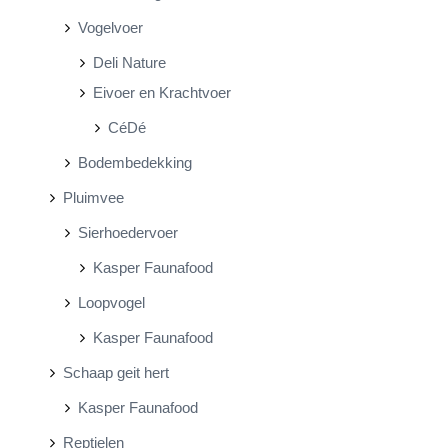
Vogelvoer
Deli Nature
Eivoer en Krachtvoer
CéDé
Bodembedekking
Pluimvee
Sierhoedervoer
Kasper Faunafood
Loopvogel
Kasper Faunafood
Schaap geit hert
Kasper Faunafood
Reptielen