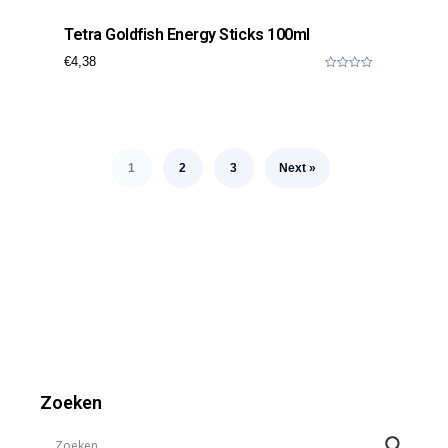
Tetra Goldfish Energy Sticks 100ml
€
4,38
0
o
u
t
o
f
5
1
2
3
Next »
Zoeken