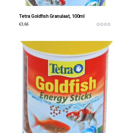
Tetra Goldfish Granulaat, 100ml
€
3,66
0
o
u
t
o
f
5