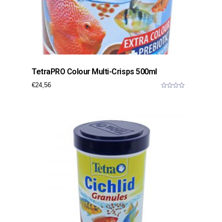
TetraPRO Colour Multi-Crisps 500ml
€
24,56
0
o
u
t
o
f
5