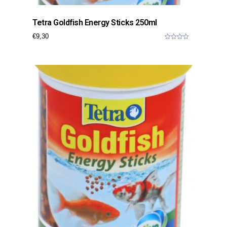
Tetra Goldfish Energy Sticks 250ml
€
9,30
0
o
u
t
o
f
5