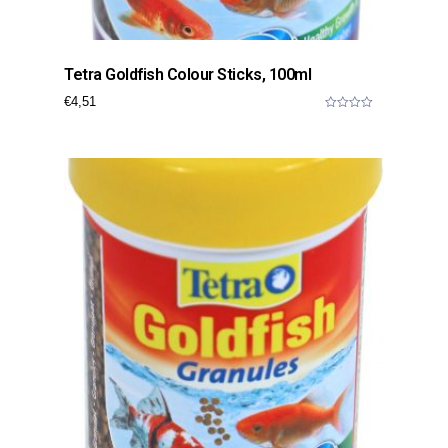
Tetra Goldfish Colour Sticks, 100ml
€
4,51
0
o
u
t
o
f
5