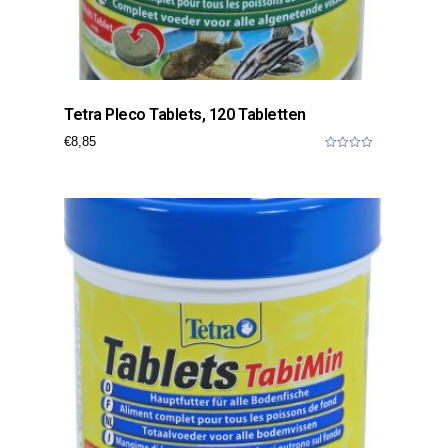
Tetra Pleco Tablets, 120 Tabletten
€
8,85
0
o
u
t
o
f
5