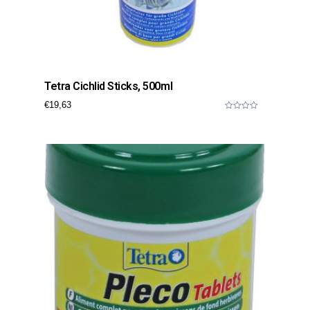
Tetra Cichlid Sticks, 500ml
€
19,63
0
o
u
t
o
f
5