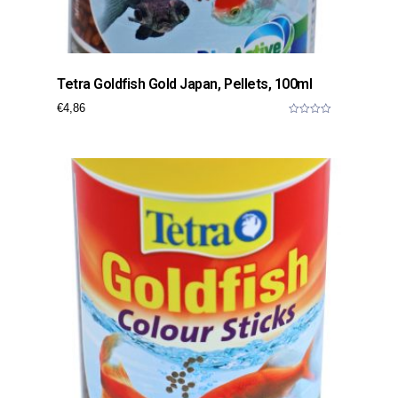
Tetra Goldfish Gold Japan, Pellets, 100ml
€
4,86
0
o
u
t
o
f
5