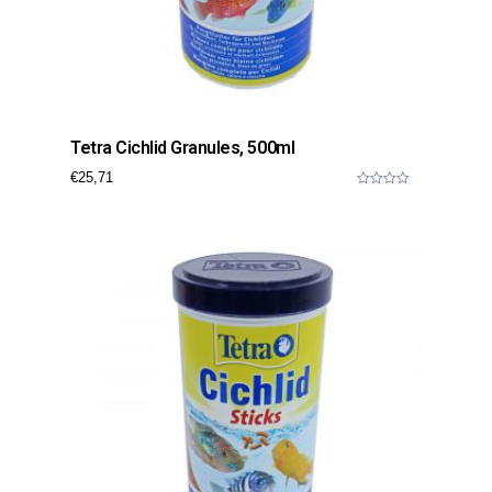
Tetra Cichlid Granules, 500ml
€
25,71
0
o
u
t
o
f
5