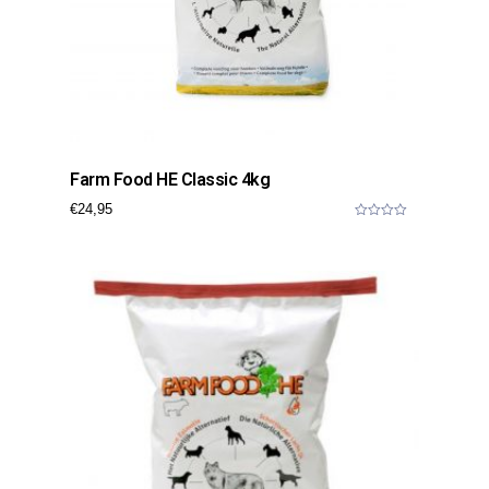
Farm Food HE Classic 4kg
€
24,95
0
o
u
t
o
f
5