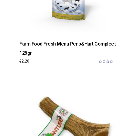
Farm Food Fresh Menu Pens&hart Compleet
125gr
€
2,20
0
o
u
t
o
f
5