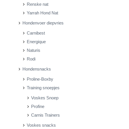
Renske nat
Yarrah Hond Nat
Hondenvoer diepvries
Carnibest
Energique
Naturis
Rodi
Hondensnacks
Proline-Boxby
Training snoepjes
Voskes Snoep
Profine
Carnis Trainers
Voskes snacks