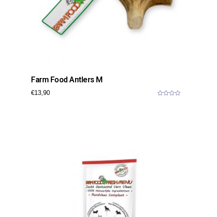
Farm Food Antlers M
€
13,90
0
o
u
t
o
f
5