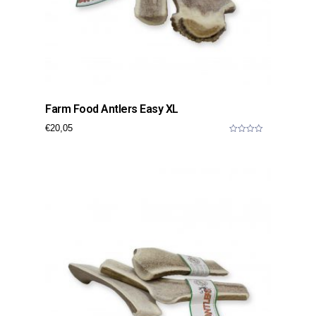
Farm Food Antlers Easy XL
€
20,05
0
o
u
t
o
f
5