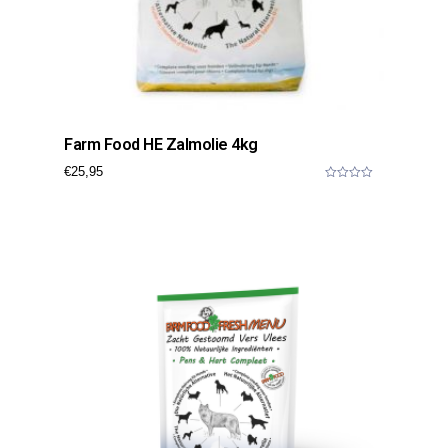
Farm Food HE Zalmolie 4kg
€
25,95
0
o
u
t
o
f
5