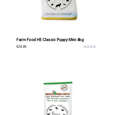
Farm Food HE Classic Puppy Mini 4kg
€
24,95
0
o
u
t
o
f
5