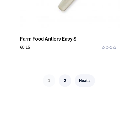
Farm Food Antlers Easy S
€
8,15
0
o
u
t
o
f
5
1
2
Next »