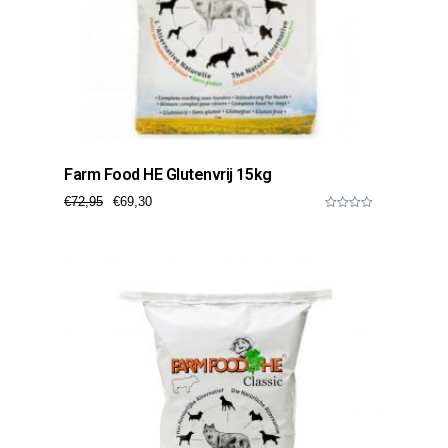
Farm Food HE Glutenvrij 15kg
€
72,95
€
69,30
0
o
u
t
o
f
5