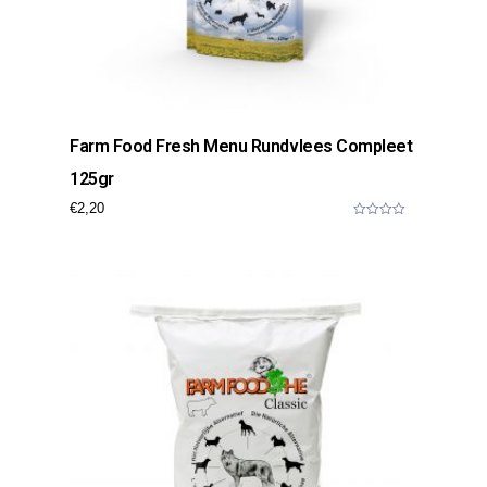
Farm Food Fresh Menu Rundvlees Compleet
125gr
€
2,20
0
o
u
t
o
f
5