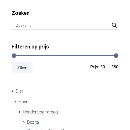
Zoeken
Filteren op prijs
M
M
Prijs:
€0
—
€80
Filter
i
a
n
x
Dier
.
.
Hond
p
p
Hondenvoer droog
r
r
Bozita
i
i