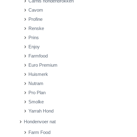
Carnis hondenbrokken
j
j
Cavom
s
s
Profine
Renske
Prins
Enjoy
Farmfood
Euro Premium
Huismerk
Nutram
Pro Plan
Smolke
Yarrah Hond
Hondenvoer nat
Farm Food