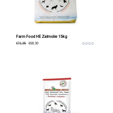
Farm Food HE Zalmolie 15kg
€
71,95
€
68,30
0
o
u
t
o
f
5