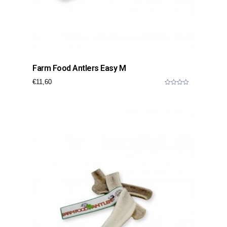
Farm Food Antlers Easy M
€
11,60
0
o
u
t
o
f
5