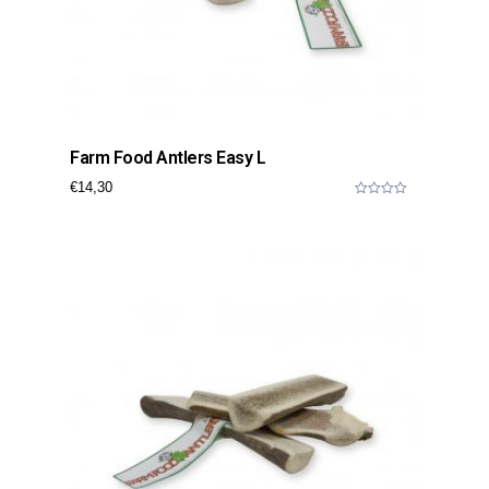
Farm Food Antlers Easy L
€
14,30
0
o
u
t
o
f
5