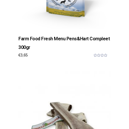
Farm Food Fresh Menu Pens&hart Compleet
300gr
€
3,65
0
o
u
t
o
f
5