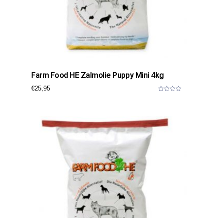
Farm Food HE Zalmolie Puppy Mini 4kg
€
25,95
0
o
u
t
o
f
5