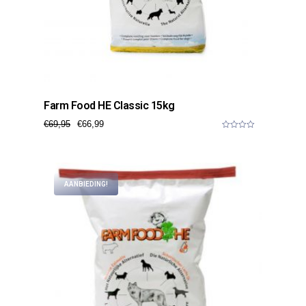
Farm Food HE Classic 15kg
€
69,95
€
66,99
0
o
u
t
o
f
AANBIEDING!
5