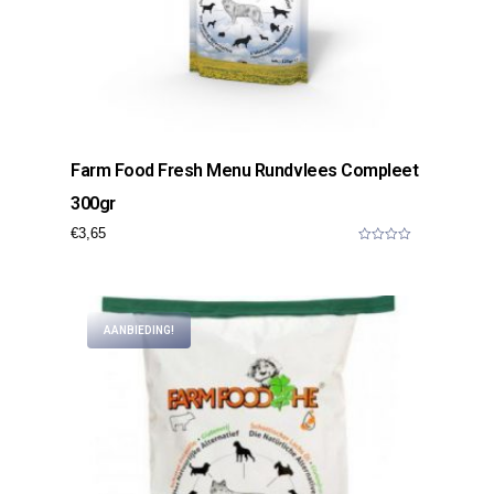
Farm Food Fresh Menu Rundvlees Compleet
300gr
€
3,65
0
o
u
t
o
f
AANBIEDING!
5