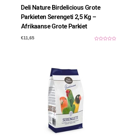
Deli Nature Birdelicious Grote
Parkieten Serengeti 2,5 Kg –
Afrikaanse Grote Parkiet
€
11,65
0
o
u
t
o
f
5