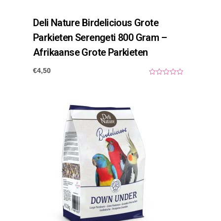
Deli Nature Birdelicious Grote
Parkieten Serengeti 800 Gram –
Afrikaanse Grote Parkieten
€
4,50
0
o
u
t
o
f
5