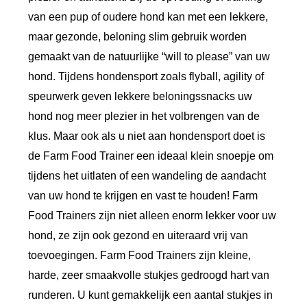
van een pup of oudere hond kan met een lekkere,
d
maar gezonde, beloning slim gebruik worden
e
gemaakt van de natuurlijke “will to please” van uw
r
hond. Tijdens hondensport zoals flyball, agility of
h
speurwerk geven lekkere beloningssnacks uw
a
hond nog meer plezier in het volbrengen van de
r
klus. Maar ook als u niet aan hondensport doet is
t
de Farm Food Trainer een ideaal klein snoepje om
9
tijdens het uitlaten of een wandeling de aandacht
0
van uw hond te krijgen en vast te houden! Farm
g
Food Trainers zijn niet alleen enorm lekker voor uw
r
hond, ze zijn ook gezond en uiteraard vrij van
a
toevoegingen. Farm Food Trainers zijn kleine,
a
harde, zeer smaakvolle stukjes gedroogd hart van
n
runderen. U kunt gemakkelijk een aantal stukjes in