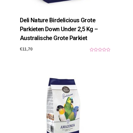
Deli Nature Birdelicious Grote
Parkieten Down Under 2,5 Kg –
Australische Grote Parkiet
€
11,70
0
o
u
t
o
f
5