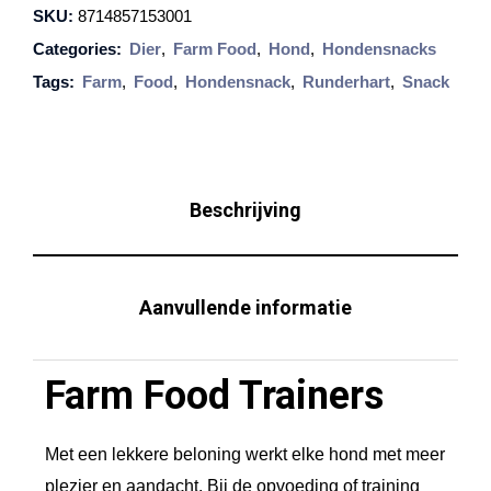
SKU:
8714857153001
F
Categories:
Dier
,
Farm Food
,
Hond
,
Hondensnacks
o
Tags:
Farm
,
Food
,
Hondensnack
,
Runderhart
,
Snack
o
d
T
r
Beschrijving
a
i
n
Aanvullende informatie
e
r
Farm Food Trainers
s
r
Met een lekkere beloning werkt elke hond met meer
u
plezier en aandacht. Bij de opvoeding of training
n