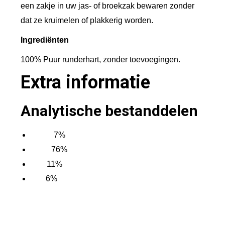
t
een zakje in uw jas- of broekzak bewaren zonder
a
dat ze kruimelen of plakkerig worden.
l
Ingrediënten
100% Puur runderhart, zonder toevoegingen.
Extra informatie
Analytische bestanddelen
7%
Vocht
76%
Eiwit
11%
Vet
6%
As