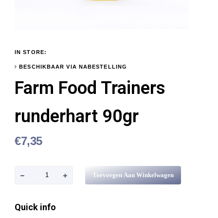
IN STORE:
BESCHIKBAAR VIA NABESTELLING
Farm Food Trainers
runderhart 90gr
€
7,35
F
Toevoegen Aan Winkelwagen
a
r
Quick info
m