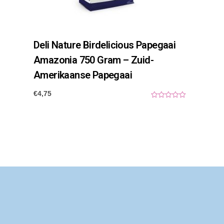
Deli Nature Birdelicious Papegaai
Amazonia 750 Gram – Zuid-
Amerikaanse Papegaai
€
4,75
0
o
u
t
o
f
5