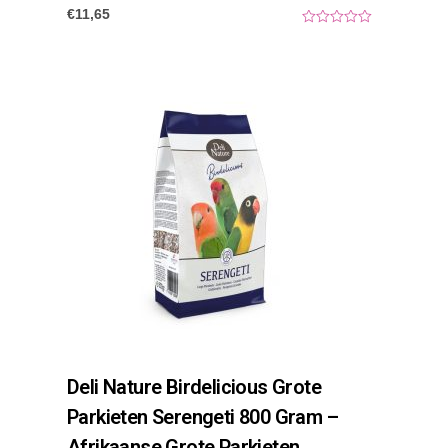
€
11,65
0
o
u
t
o
f
5
Deli Nature Birdelicious Grote
Parkieten Serengeti 800 Gram –
Afrikaanse Grote Parkieten