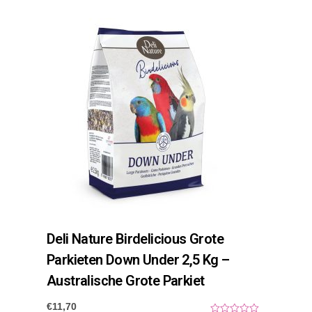
o
u
t
o
f
5
Deli Nature Birdelicious Grote
Parkieten Down Under 2,5 Kg –
Australische Grote Parkiet
€
11,70