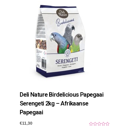
Deli Nature Birdelicious Papegaai
Serengeti 2kg – Afrikaanse
Papegaai
€
11,30
0