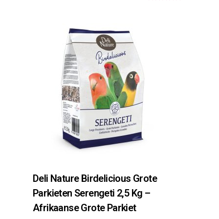
0
o
u
t
o
f
5
Deli Nature Birdelicious Grote
Parkieten Serengeti 2,5 Kg –
Afrikaanse Grote Parkiet