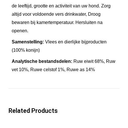
5
de leeftijd, grootte en activiteit van uw hond. Zorg
0
altijd voor voldoende vers drinkwater, Droog
g
bewaren bij kamertemperatuur. Hersluiten na
r
openen.
a
Samenstelling:
Vlees en dierlijke bijproducten
a
(100% konijn)
n
t
Analytische bestandsdelen:
Ruw eiwit 68%, Ruw
a
vet 10%, Ruwe celstof 1%, Ruwe as 14%
l
Related Products