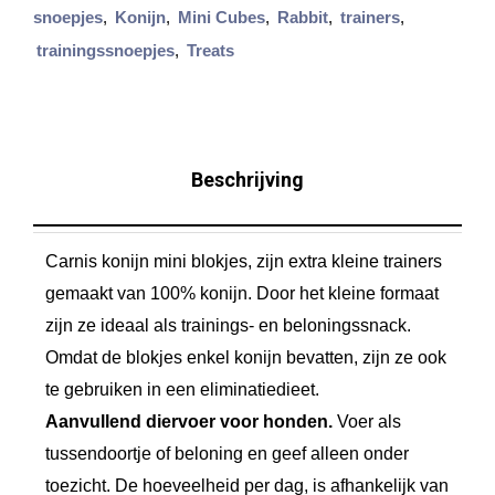
snoepjes
,
Konijn
,
Mini Cubes
,
Rabbit
,
trainers
,
n
trainingssnoepjes
,
Treats
i
C
u
b
Beschrijving
e
s
Carnis konijn mini blokjes, zijn extra kleine trainers
K
gemaakt van 100% konijn. Door het kleine formaat
o
zijn ze ideaal als trainings- en beloningssnack.
n
Omdat de blokjes enkel konijn bevatten, zijn ze ook
i
te gebruiken in een eliminatiedieet.
j
Aanvullend diervoer voor
honden.
Voer als
n
tussendoortje of beloning en geef alleen onder
3
toezicht. De hoeveelheid per dag, is afhankelijk van