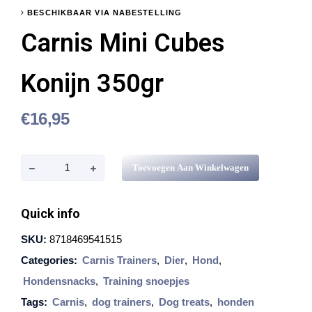
BESCHIKBAAR VIA NABESTELLING
Carnis Mini Cubes
Konijn 350gr
€
16,95
C
Toevoegen Aan Winkelwagen
a
r
Quick info
n
SKU:
8718469541515
i
Categories:
Carnis Trainers
,
Dier
,
Hond
,
s
Hondensnacks
,
Training snoepjes
M
Tags:
Carnis
,
dog trainers
,
Dog treats
,
honden
i