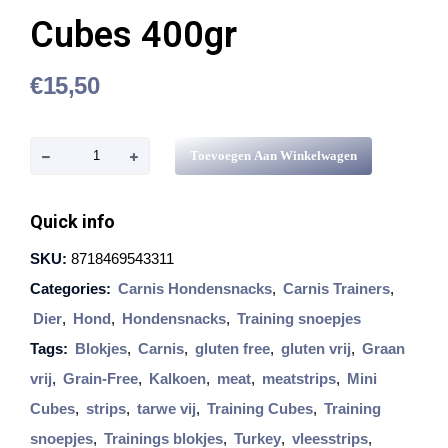
Cubes 400gr
€
15,50
C
Toevoegen Aan Winkelwagen
a
r
Quick info
n
SKU:
8718469543311
i
Categories:
Carnis Hondensnacks
,
Carnis Trainers
,
s
Dier
,
Hond
,
Hondensnacks
,
Training snoepjes
K
Tags:
Blokjes
,
Carnis
,
gluten free
,
gluten vrij
,
Graan
a
vrij
,
Grain-Free
,
Kalkoen
,
meat
,
meatstrips
,
Mini
l
Cubes
,
strips
,
tarwe vij
,
Training Cubes
,
Training
k
snoepjes
,
Trainings blokjes
,
Turkey
,
vleesstrips
,