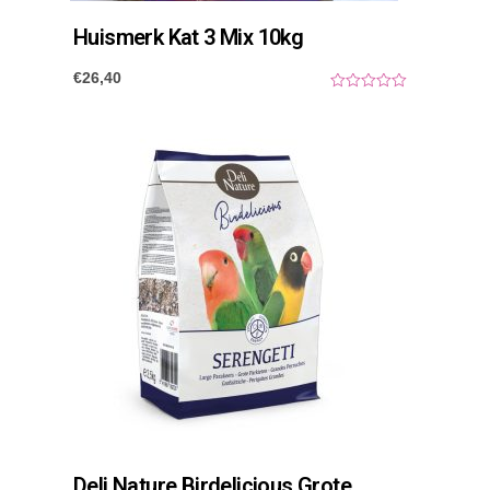
Huismerk Kat 3 Mix 10kg
€
26,40
0
o
u
t
o
f
5
Deli Nature Birdelicious Grote