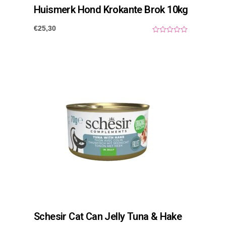
Huismerk Hond Krokante Brok 10kg
€
25,30
0
o
u
t
o
f
5
Schesir Cat Can Jelly Tuna & Hake