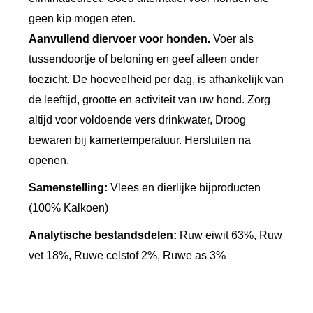
g
geen kip mogen eten.
r
Aanvullend diervoer voor
honden.
Voer als
a
tussendoortje of beloning en geef alleen onder
a
toezicht. De hoeveelheid per dag, is afhankelijk van
n
de leeftijd, grootte en activiteit van uw hond. Zorg
t
altijd voor voldoende vers drinkwater, Droog
a
bewaren bij kamertemperatuur. Hersluiten na
l
openen.
Samenstelling:
Vlees en dierlijke bijproducten
(100% Kalkoen)
Analytische bestandsdelen:
Ruw eiwit 63%, Ruw
vet 18%, Ruwe celstof 2%, Ruwe as 3%