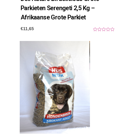
Parkieten Serengeti 2,5 Kg –
Afrikaanse Grote Parkiet
€
11,65
0
o
u
t
o
f
5