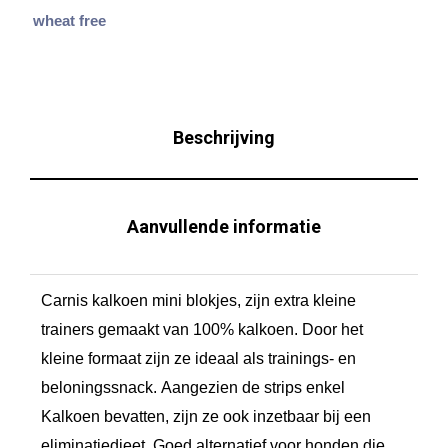
o
wheat free
e
n
M
i
Beschrijving
n
i
C
Aanvullende informatie
u
b
Carnis kalkoen mini blokjes, zijn extra kleine
e
trainers gemaakt van 100% kalkoen. Door het
s
kleine formaat zijn ze ideaal als trainings- en
4
beloningssnack.
Aangezien de strips enkel
0
Kalkoen bevatten, zijn ze ook inzetbaar bij een
0
eliminatiedieet.
Goed alternatief voor honden die