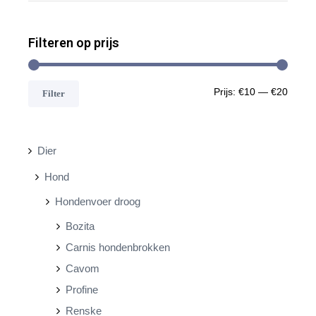
Filteren op prijs
M
M
Prijs:
€10
—
€20
Filter
i
a
n
x
Dier
.
.
Hond
p
p
Hondenvoer droog
r
r
Bozita
i
i
Carnis hondenbrokken
j
j
Cavom
s
s
Profine
Renske