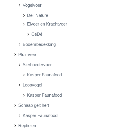
Vogelvoer
Deli Nature
Eivoer en Krachtvoer
CéDé
Bodembedekking
Pluimvee
Sierhoedervoer
Kasper Faunafood
Loopvogel
Kasper Faunafood
Schaap geit hert
Kasper Faunafood
Reptielen