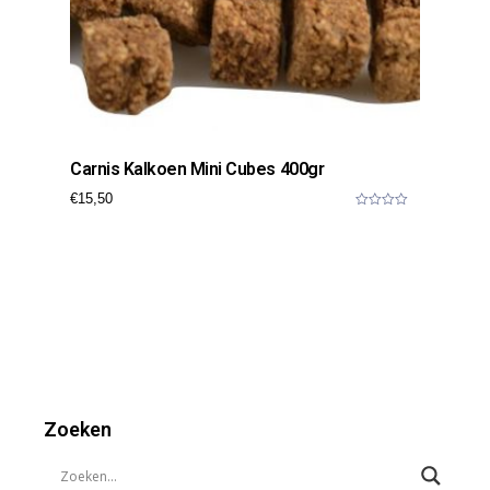
Carnis Kalkoen Mini Cubes 400gr
€
15,50
0
o
u
t
o
f
5
Zoeken