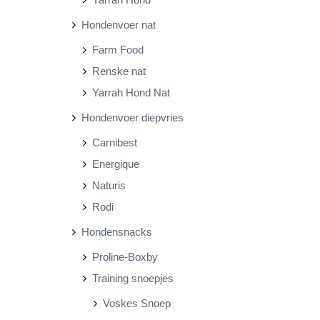
Hondenvoer nat
Farm Food
Renske nat
Yarrah Hond Nat
Hondenvoer diepvries
Carnibest
Energique
Naturis
Rodi
Hondensnacks
Proline-Boxby
Training snoepjes
Voskes Snoep