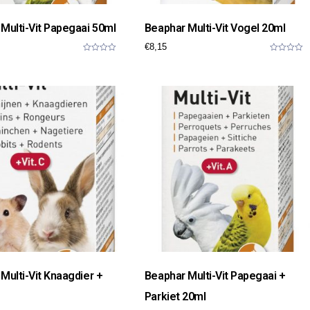
Multi-Vit Papegaai 50ml
Beaphar Multi-Vit Vogel 20ml
€
8,15
0
0
o
o
u
u
t
t
o
o
f
f
5
5
Multi-Vit Knaagdier +
Beaphar Multi-Vit Papegaai +
Parkiet 20ml