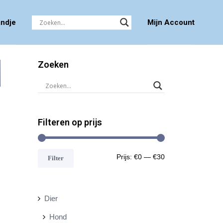
ndje
Mijn Account
Zoeken
Filteren op prijs
M
M
Prijs:
€0
—
€30
Filter
i
a
n
x
Dier
.
.
Hond
p
p