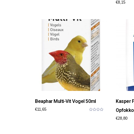
€
8,15
o
u
t
o
f
5
Beaphar Multi-Vit Vogel 50ml
Kasper 
€
11,65
Opfokkor
0
€
28,80
o
u
t
o
f