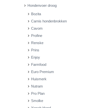
Hondenvoer droog
r
r
Bozita
i
i
Carnis hondenbrokken
j
j
Cavom
s
s
Profine
Renske
Prins
Enjoy
Farmfood
Euro Premium
Huismerk
Nutram
Pro Plan
Smolke
Yarrah Hond