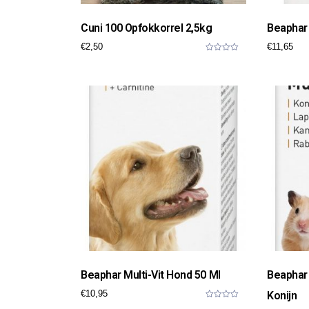
Cuni 100 Opfokkorrel 2,5kg
Beaphar 
€
2,50
€
11,65
0
o
u
t
o
f
5
Beaphar Multi-Vit Hond 50 Ml
Beaphar 
€
10,95
Konijn
0