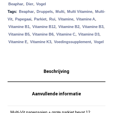
Beaphar
,
Dier
,
Vogel
r
Tags:
Beaphar
,
Druppels
,
Multi
,
Multi Vitamine
,
Multi-
M
Vit
,
Papegaai
,
Parkiet
,
Rui
,
Vitamine
,
Vitamine A
,
u
Vitamine B1
,
Vitamine B12
,
Vitamine B2
,
Vitamine B3
,
l
Vitamine B5
,
Vitamine B6
,
Vitamine C
,
Vitamine D3
,
t
Vitamine E
,
Vitamine K3
,
Voedingssupplement
,
Vogel
i
-
V
i
Beschrijving
t
P
a
Aanvullende informatie
p
e
Multi-Vit papegaaien + grote parkiet bevat 12