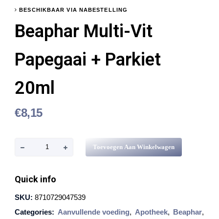
BESCHIKBAAR VIA NABESTELLING
Beaphar Multi-Vit
Papegaai + Parkiet
20ml
€
8,15
B
Toevoegen Aan Winkelwagen
e
a
Quick info
p
SKU:
8710729047539
h
Categories:
Aanvullende voeding
,
Apotheek
,
Beaphar
,
a