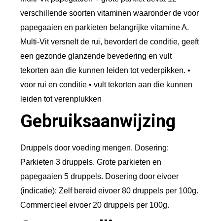
g
verschillende soorten vitaminen waaronder de voor
a
papegaaien en parkieten belangrijke vitamine A.
a
Multi-Vit versnelt de rui, bevordert de conditie, geeft
i
een gezonde glanzende bevedering en vult
+
tekorten aan die kunnen leiden tot vederpikken. •
P
voor rui en conditie • vult tekorten aan die kunnen
a
leiden tot verenplukken
r
Gebruiksaanwijzing
k
i
Druppels door voeding mengen. Dosering:
e
Parkieten 3 druppels. Grote parkieten en
t
papegaaien 5 druppels. Dosering door eivoer
2
(indicatie): Zelf bereid eivoer 80 druppels per 100g.
0
Commercieel eivoer 20 druppels per 100g.
m