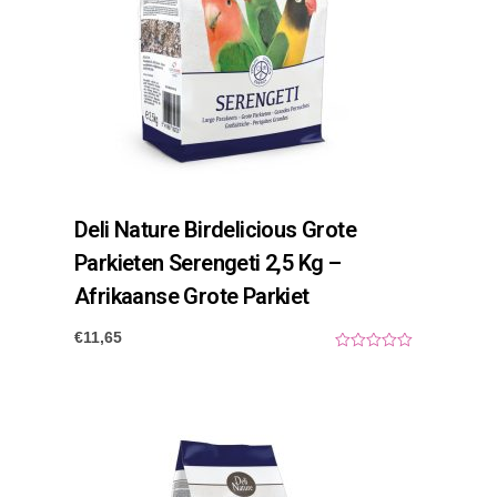
Deli Nature Birdelicious Grote
Parkieten Serengeti 2,5 Kg –
Afrikaanse Grote Parkiet
€
11,65
0
o
u
t
o
f
5