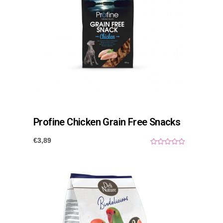
Profine Chicken Grain Free Snacks
€
3,89
0
o
u
t
o
f
5