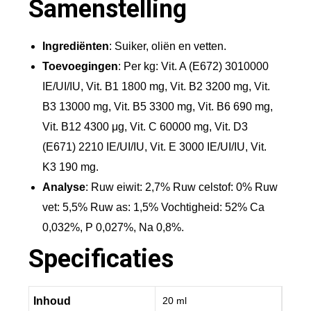
Samenstelling
l
a
a
Ingrediënten
:
Suiker, oliën en vetten.
n
Toevoegingen
:
Per kg: Vit. A (E672) 3010000
t
IE/UI/IU, Vit. B1 1800 mg, Vit. B2 3200 mg, Vit.
a
B3 13000 mg, Vit. B5 3300 mg, Vit. B6 690 mg,
l
Vit. B12 4300 μg, Vit. C 60000 mg, Vit. D3
(E671) 2210 IE/UI/IU, Vit. E 3000 IE/UI/IU, Vit.
K3 190 mg.
Analyse
:
Ruw eiwit: 2,7% Ruw celstof: 0% Ruw
vet: 5,5% Ruw as: 1,5% Vochtigheid: 52% Ca
0,032%, P 0,027%, Na 0,8%.
Specificaties
Inhoud
20 ml