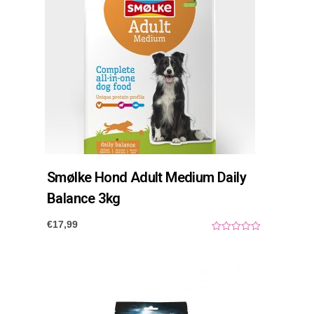
Smølke Hond Adult Medium Daily
Balance 3kg
€
17,99
0
o
u
t
o
f
5