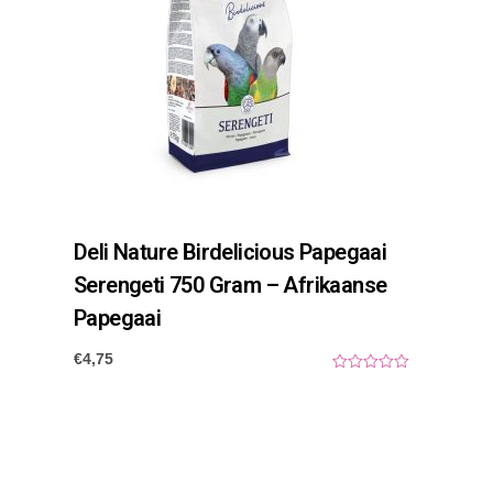
Deli Nature Birdelicious Papegaai
Serengeti 750 Gram – Afrikaanse
Papegaai
€
4,75
0
o
u
t
o
f
5