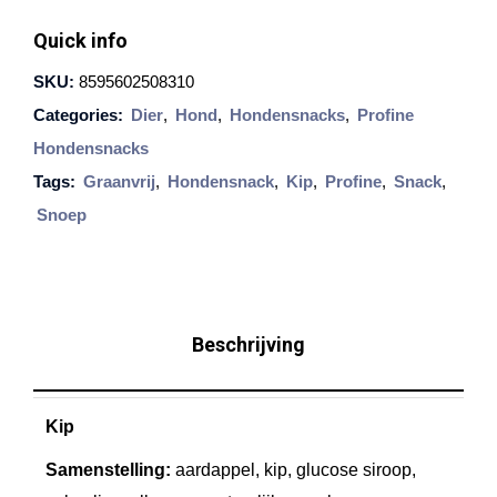
o
Quick info
f
SKU:
8595602508310
i
Categories:
Dier
,
Hond
,
Hondensnacks
,
Profine
n
Hondensnacks
e
Tags:
Graanvrij
,
Hondensnack
,
Kip
,
Profine
,
Snack
,
C
Snoep
h
i
c
k
Beschrijving
e
n
Kip
G
r
Samenstelling:
aardappel, kip, glucose siroop,
a