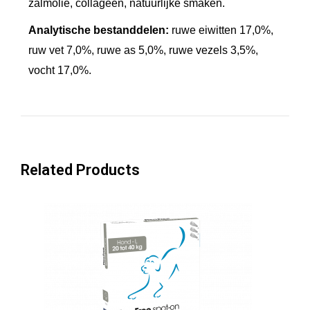
zalmolie, collageen, natuurlijke smaken.
i
Analytische bestanddelen:
ruwe eiwitten 17,0%,
n
ruw vet 7,0%, ruwe as 5,0%, ruwe vezels 3,5%,
F
vocht 17,0%.
r
e
e
S
n
Related Products
a
c
k
s
a
a