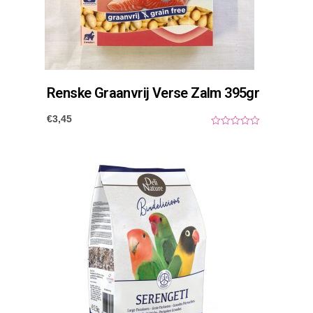
Renske Graanvrij Verse Zalm 395gr
€
3,45
0
o
u
t
o
f
5