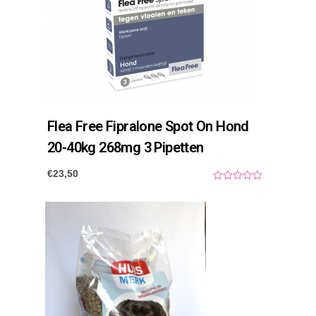
n
t
a
l
Flea Free Fipralone Spot On Hond
20-40kg 268mg 3 Pipetten
€
23,50
0
o
u
t
o
f
5