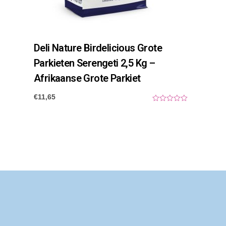
Deli Nature Birdelicious Grote
Parkieten Serengeti 2,5 Kg –
Afrikaanse Grote Parkiet
€
11,65
0
o
u
t
o
f
5