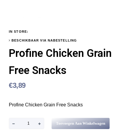
IN STORE:
BESCHIKBAAR VIA NABESTELLING
Profine Chicken Grain
Free Snacks
€
3,89
Profine Chicken Grain Free Snacks
P
Toevoegen Aan Winkelwagen
r