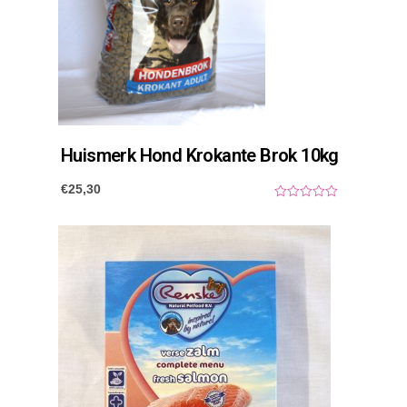
Huismerk Hond Krokante Brok 10kg
€
25,30
0
o
u
t
o
f
5