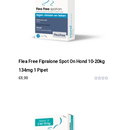
Flea Free Fipralone Spot On Hond 10-20kg
134mg 1 Pipet
€
8,99
0
o
u
t
o
f
5