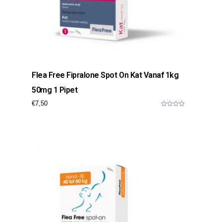
Flea Free Fipralone Spot On Kat Vanaf 1kg
50mg 1 Pipet
€
7,50
0
o
u
t
o
f
5