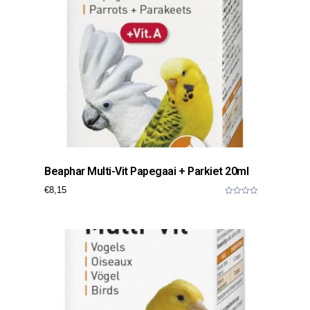
Beaphar Multi-Vit Papegaai + Parkiet 20ml
€
8,15
0
o
u
t
o
f
5