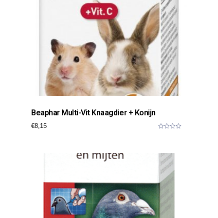
Beaphar Multi-Vit Knaagdier + Konijn
€
8,15
0
o
u
t
o
f
5