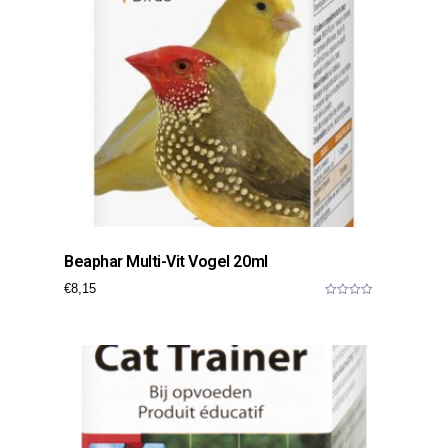
Beaphar Multi-Vit Vogel 20ml
€
8,15
0
o
u
t
o
f
5