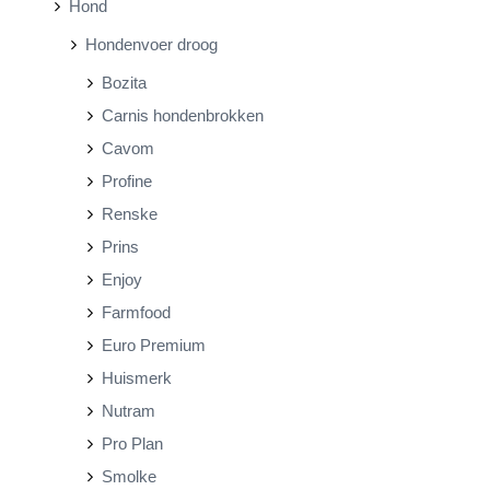
Hond
p
p
Hondenvoer droog
r
r
Bozita
i
i
Carnis hondenbrokken
j
j
Cavom
s
s
Profine
Renske
Prins
Enjoy
Farmfood
Euro Premium
Huismerk
Nutram
Pro Plan
Smolke