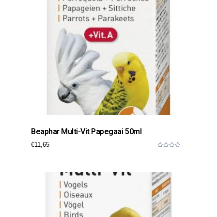
Beaphar Multi-Vit Papegaai 50ml
€
11,65
0
o
u
t
o
f
5