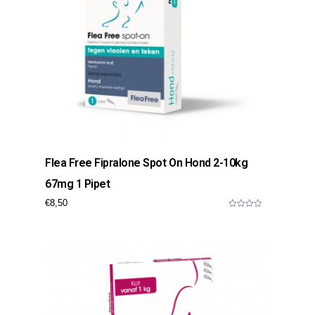
Flea Free Fipralone Spot On Hond 2-10kg
67mg 1 Pipet
€
8,50
0
o
u
t
o
f
5