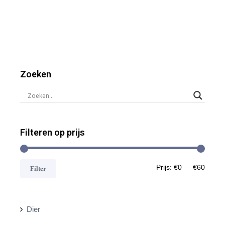
Zoeken
Filteren op prijs
M
M
Prijs:
€0
—
€60
Filter
i
a
n
x
Dier
.
.