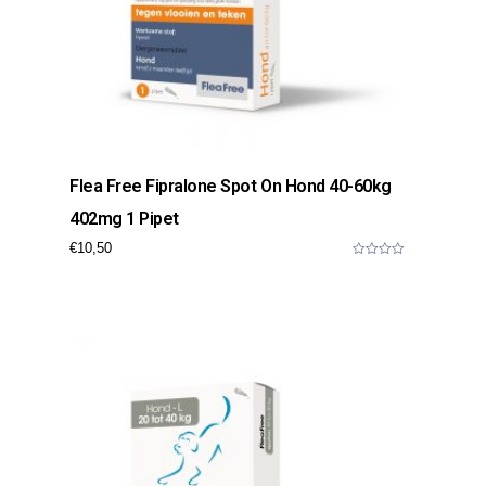
Flea Free Fipralone Spot On Hond 40-60kg
402mg 1 Pipet
€
10,50
0
o
u
t
o
f
5