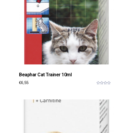
Beaphar Cat Trainer 10ml
€
6,55
0
o
u
t
o
f
5