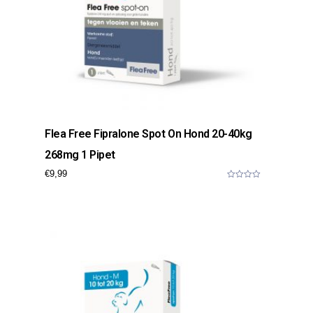
Flea Free Fipralone Spot On Hond 20-40kg
268mg 1 Pipet
€
9,99
0
o
u
t
o
f
5