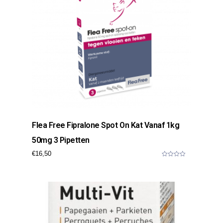
Flea Free Fipralone Spot On Kat Vanaf 1kg
50mg 3 Pipetten
€
16,50
0
o
u
t
o
f
5