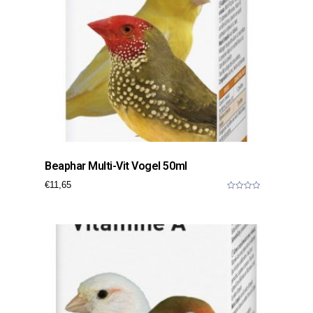
Beaphar Multi-Vit Vogel 50ml
€
11,65
0
o
u
t
o
f
5