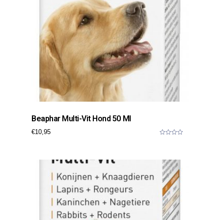
Beaphar Multi-Vit Hond 50 Ml
€
10,95
0
o
u
t
o
f
5