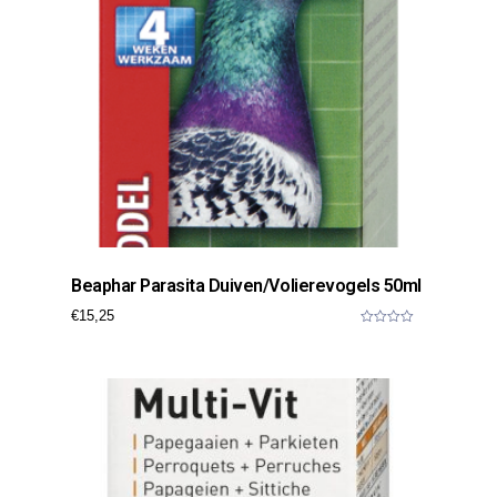
Beaphar Parasita Duiven/Volierevogels 50ml
€
15,25
0
o
u
t
o
f
5