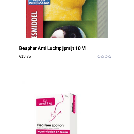
Beaphar Anti Luchtpijpmijt 10 Ml
€
13,75
0
o
u
t
o
f
5