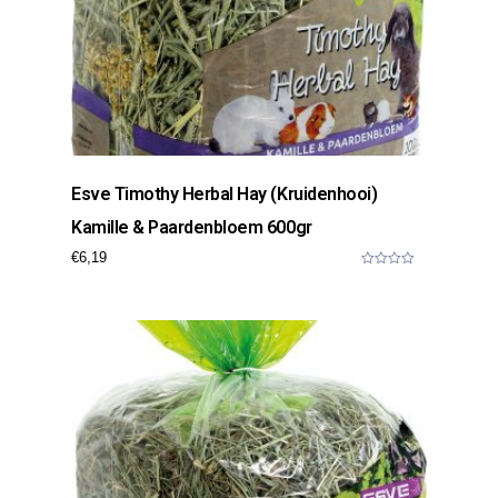
Esve Timothy Herbal Hay (kruidenhooi)
Kamille & Paardenbloem 600gr
€
6,19
0
o
u
t
o
f
5