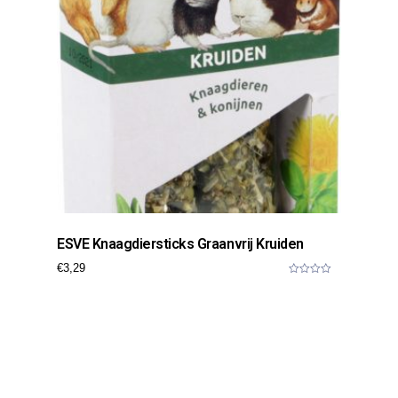
ESVE Knaagdiersticks Graanvrij Kruiden
€
3,29
0
o
u
t
o
f
5