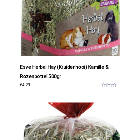
Esve Herbal Hay (kruidenhooi) Kamille &
Rozenbottel 500gr
€
4,29
0
o
u
t
o
f
5