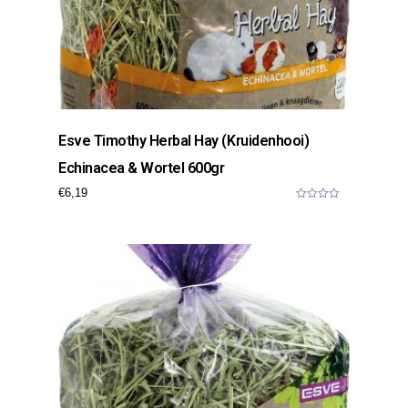
Esve Timothy Herbal Hay (kruidenhooi)
Echinacea & Wortel 600gr
€
6,19
0
o
u
t
o
f
5