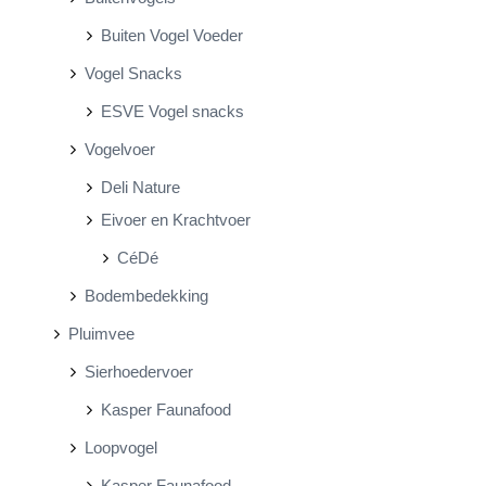
Buiten Vogel Voeder
Vogel Snacks
ESVE Vogel snacks
Vogelvoer
Deli Nature
Eivoer en Krachtvoer
CéDé
Bodembedekking
Pluimvee
Sierhoedervoer
Kasper Faunafood
Loopvogel
Kasper Faunafood