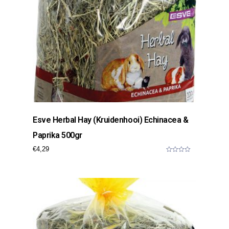
Esve Herbal Hay (kruidenhooi) Echinacea &
Paprika 500gr
€
4,29
0
o
u
t
o
f
5