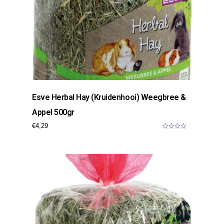
Esve Herbal Hay (kruidenhooi) Weegbree &
Appel 500gr
€
4,29
0
o
u
t
o
f
5