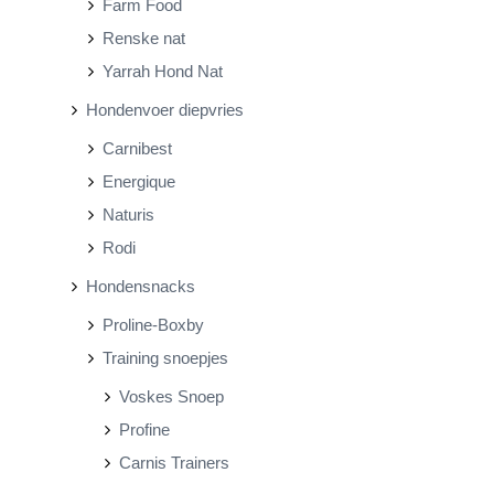
Farm Food
Renske nat
Yarrah Hond Nat
Hondenvoer diepvries
Carnibest
Energique
Naturis
Rodi
Hondensnacks
Proline-Boxby
Training snoepjes
Voskes Snoep
Profine
Carnis Trainers