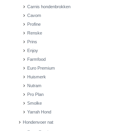
Carnis hondenbrokken
j
j
Cavom
s
s
Profine
Renske
Prins
Enjoy
Farmfood
Euro Premium
Huismerk
Nutram
Pro Plan
Smolke
Yarrah Hond
Hondenvoer nat