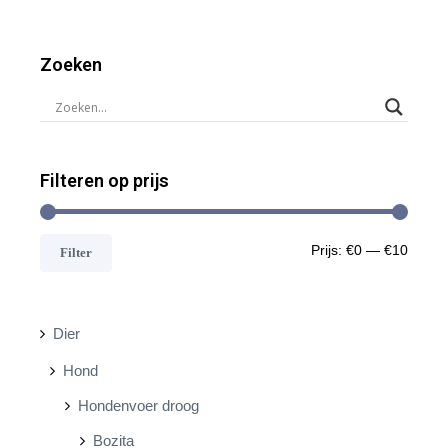
Zoeken
Filteren op prijs
M
M
Prijs:
€0
—
€10
Filter
i
a
n
x
Dier
.
.
Hond
p
p
Hondenvoer droog
r
r
Bozita
i
i