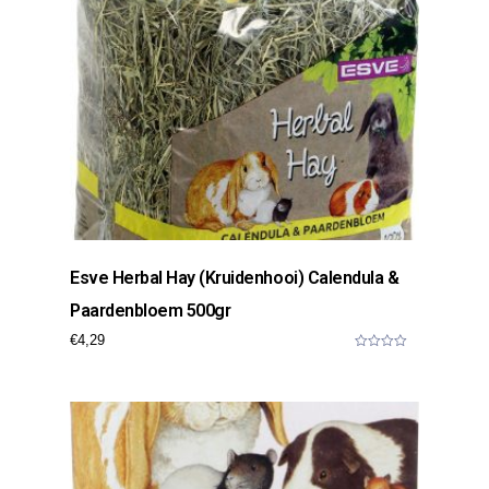
Esve Herbal Hay (kruidenhooi) Calendula &
Paardenbloem 500gr
€
4,29
0
o
u
t
o
f
5