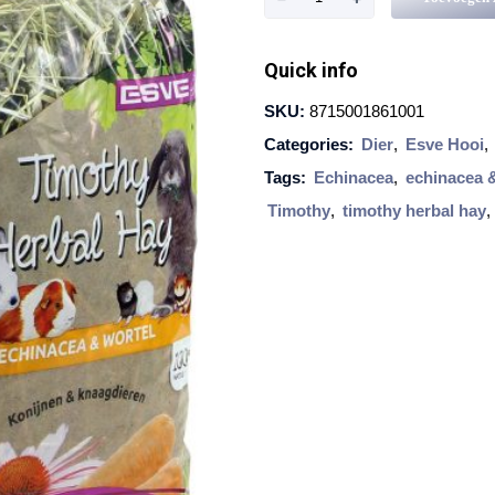
s
v
Quick info
e
SKU:
8715001861001
T
Categories:
Dier
,
Esve Hooi
,
i
Tags:
Echinacea
,
echinacea 
m
Timothy
,
timothy herbal hay
,
o
t
h
y
H
e
r
b
a