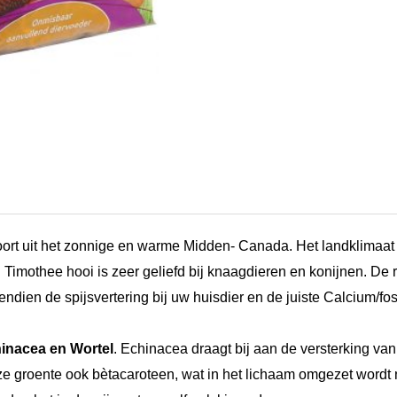
l
H
a
y
(
k
r
u
i
rt uit het zonnige en warme Midden- Canada. Het landklimaat
d
 Timothee hooi is zeer geliefd bij knaagdieren en konijnen. De
e
ndien de spijsvertering bij uw huisdier en de juiste Calcium/fo
n
h
inacea en Wortel
. Echinacea draagt bij aan de versterking v
o
e groente ook bètacaroteen, wat in het lichaam omgezet wordt
o