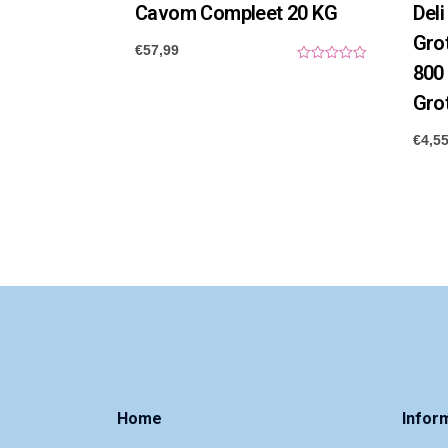
Cavom Compleet 20 KG
Deli
Gro
€
57,99
800
0
o
u
Grot
t
o
f
€
4,5
5
Home
Infor