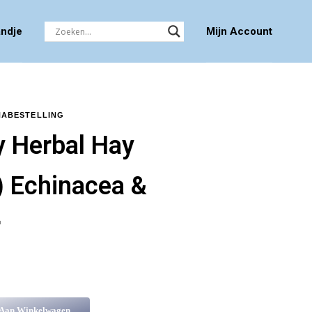
ndje
Mijn Account
NABESTELLING
y Herbal Hay
) Echinacea &
r
 Aan Winkelwagen