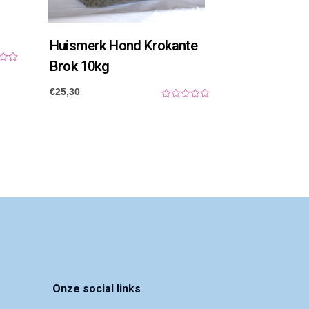
Huismerk Hond Krokante
Brok 10kg
€
25,30
0
o
u
t
o
f
5
Onze social links