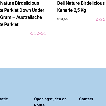
 Nature Birdelicious
Deli Nature Birdelicious
te Parkiet Down Under
Kanarie 2,5 Kg
 Gram – Australische
€
13,55
e Parkiet
0
o
u
t
5
o
0
f
o
5
u
t
o
f
5
matie
Openingstijden en
Contact
Route