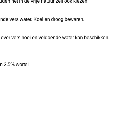
uden het in de vrije natuur zelf ook kiezen!
i
)
oende vers water. Koel en droog bewaren.
E
c
jd over vers hooi en voldoende water kan beschikken.
h
i
n
en 2.5% wortel
a
c
e
a
&
W
o
r