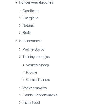
Hondenvoer diepvries
Carnibest
Energique
Naturis
Rodi
Hondensnacks
Proline-Boxby
Training snoepjes
Voskes Snoep
Profine
Carnis Trainers
Voskes snacks
Carnis Hondensnacks
Farm Food