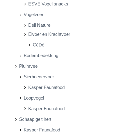
ESVE Vogel snacks
Vogelvoer
Deli Nature
Eivoer en Krachtvoer
CéDé
Bodembedekking
Pluimvee
Sierhoedervoer
Kasper Faunafood
Loopvogel
Kasper Faunafood
Schaap geit hert
Kasper Faunafood