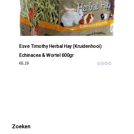
Esve Timothy Herbal Hay (kruidenhooi)
Echinacea & Wortel 600gr
€
6,19
0
o
u
t
o
f
5
Zoeken