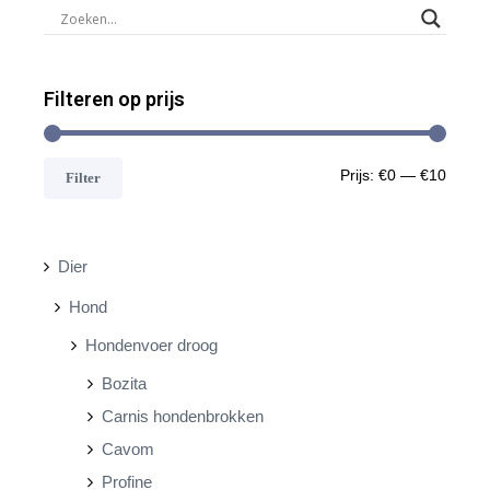
Filteren op prijs
M
M
Prijs:
€0
—
€10
Filter
i
a
n
x
Dier
.
.
Hond
p
p
Hondenvoer droog
r
r
Bozita
i
i
Carnis hondenbrokken
j
j
Cavom
s
s
Profine