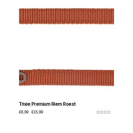
o
f
5
Trixie Premium Riem Roest
€
8,99
€
15,99
0
o
u
t
o