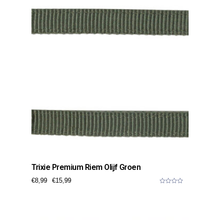
f
5
Trixie Premium Riem Olijf Groen
€
8,99
€
15,99
0
o
u
t
o
f