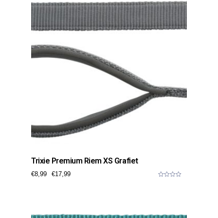
5
Trixie Premium Riem XS Grafiet
€
8,99
€
17,99
0
o
u
t
o
f
5