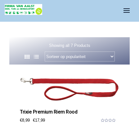
Showing all 7 Products
Trixie Premium Riem Rood
€
8,99
€
17,99
0
o
u
t