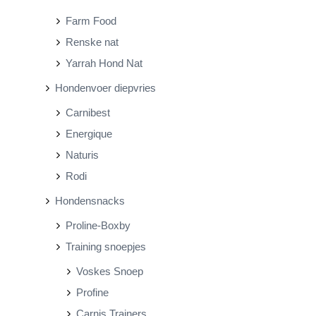
Farm Food
Renske nat
Yarrah Hond Nat
Hondenvoer diepvries
Carnibest
Energique
Naturis
Rodi
Hondensnacks
Proline-Boxby
Training snoepjes
Voskes Snoep
Profine
Carnis Trainers