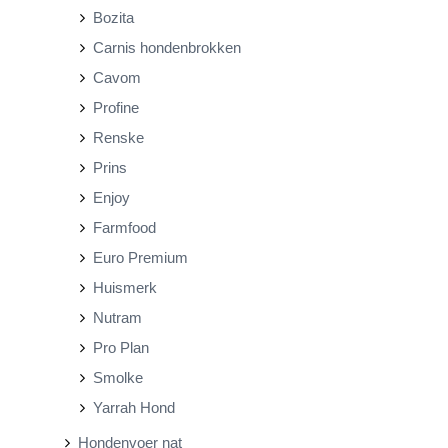
Bozita
i
i
Carnis hondenbrokken
j
j
Cavom
s
s
Profine
Renske
Prins
Enjoy
Farmfood
Euro Premium
Huismerk
Nutram
Pro Plan
Smolke
Yarrah Hond
Hondenvoer nat