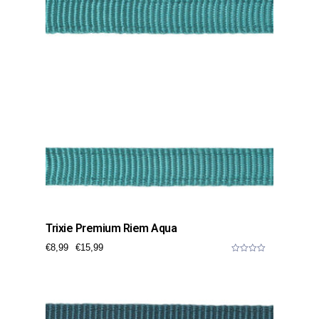
Trixie Premium Riem Aqua
€
8,99
€
15,99
0
o
u
t
o
f
5