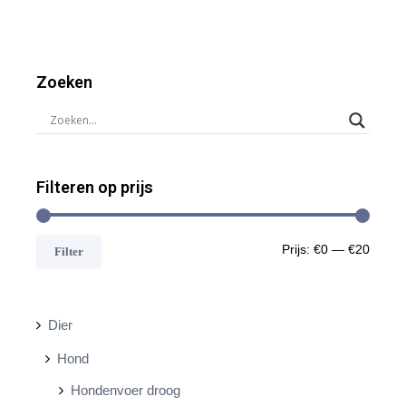
Zoeken
Filteren op prijs
M
M
Prijs:
€0
—
€20
Filter
i
a
n
x
Dier
.
.
Hond
p
p
Hondenvoer droog
r
r