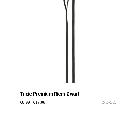
Trixie Premium Riem Zwart
€
8,99
€
17,99
0
o
u
t
o
f
5