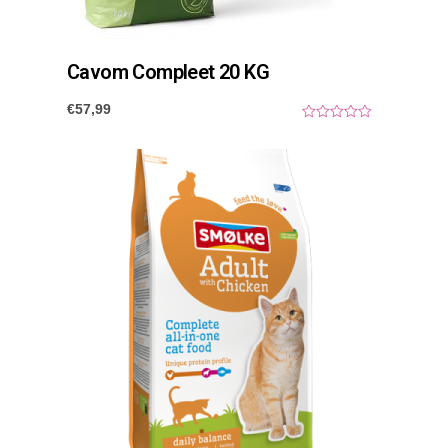
Cavom Compleet 20 KG
€
57,99
0
o
u
t
o
f
5