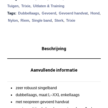
e
7
Tuigen
,
Trixie
,
Uitlaten & Training
P
,
Tags:
Dubbellaags
,
Gevoerd
,
Gevoerd handvat
,
Hond
,
9
r
Nylon
,
Riem
,
Single band
,
Sterk
,
Trixie
9
e
m
i
u
Beschrijving
m
R
i
Aanvullende informatie
e
m
zeer robuust singelband
z
dubbellaags, maat L–XXL enkellaags
w
met neopreen gevoerd handvat
a