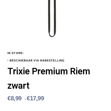
IN STORE:
BESCHIKBAAR VIA NABESTELLING
Trixie Premium Riem
zwart
P
€
8,99
€
17,99
-
r
i