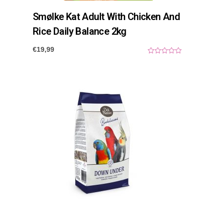
Smølke Kat Adult With Chicken And
Rice Daily Balance 2kg
€
19,99
0
o
u
t
o
f
5