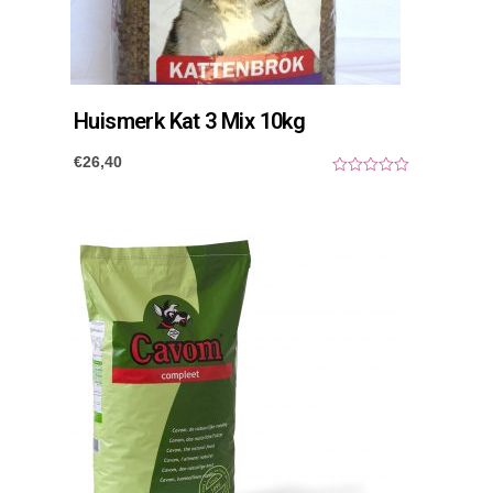
Huismerk Kat 3 Mix 10kg
€
26,40
0
o
u
t
o
f
5