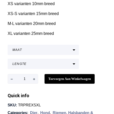
j
XS varianten 10mm breed
s
XS-S varianten 15mm breed
k
l
M-L varianten 20mm breed
a
s
XL varianten 25mm breed
s
e
:
€
8
,
9
T
Toevoegen Aan Winkelwagen
9
r
t
i
o
Quick info
t
x
SKU:
TRPREXSXL
€
i
1
Categories:
Dier
,
Hond
,
Riemen, Halsbanden &