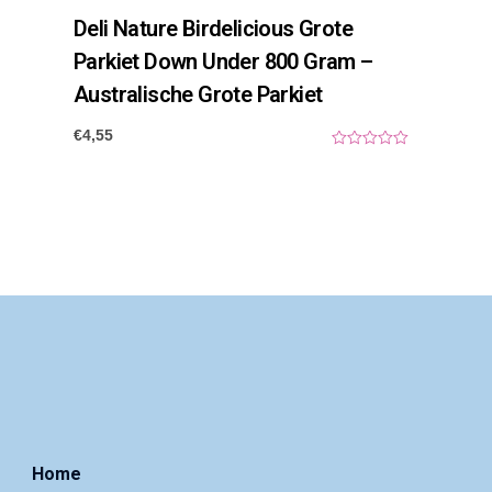
Deli Nature Birdelicious Grote
Parkiet Down Under 800 Gram –
Australische Grote Parkiet
€
4,55
0
o
u
t
o
f
5
Home