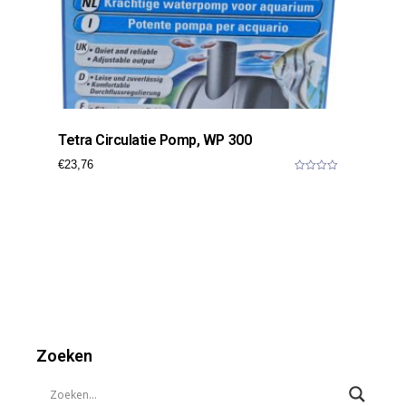
Tetra Circulatie Pomp, WP 300
€
23,76
0
o
u
t
o
f
5
Zoeken