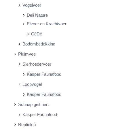
Vogelvoer
Deli Nature
Eivoer en Krachtvoer
CéDé
Bodembedekking
Pluimvee
Sierhoedervoer
Kasper Faunafood
Loopvogel
Kasper Faunafood
Schaap geit hert
Kasper Faunafood
Reptielen