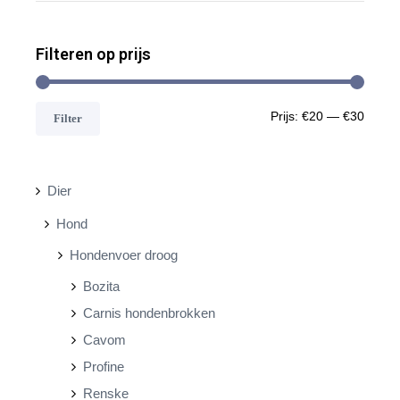
Filteren op prijs
M
M
Prijs:
€20
—
€30
Filter
i
a
n
x
Dier
.
.
Hond
p
p
Hondenvoer droog
r
r
Bozita
i
i
Carnis hondenbrokken
j
j
Cavom
s
s
Profine
Renske