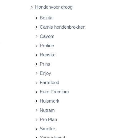
Hondenvoer droog
r
r
Bozita
i
i
Carnis hondenbrokken
j
j
Cavom
s
s
Profine
Renske
Prins
Enjoy
Farmfood
Euro Premium
Huismerk
Nutram
Pro Plan
Smolke
Yarrah Hond