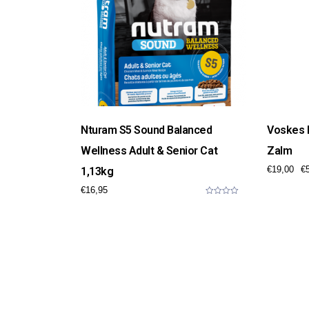
Nturam S5 Sound Balanced
Voskes 
Wellness Adult & Senior Cat
Zalm
€
19,00
€
1,13kg
€
16,95
0
o
u
t
o
f
5