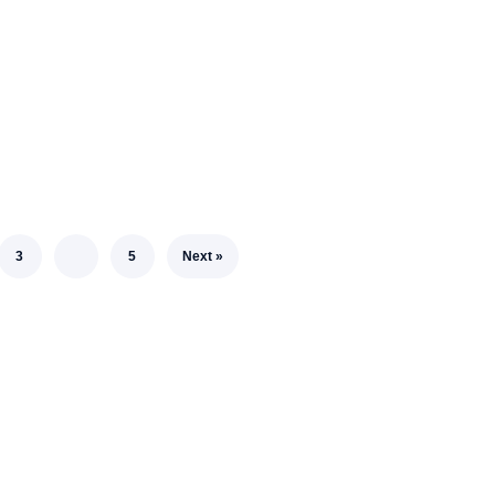
3
…
5
Next »