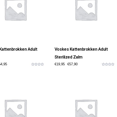
Kattenbrokken Adult
Voskes Kattenbrokken Adult
Sterilized Zalm
54,95
€
19,95
€
57,90
0
0
o
o
u
u
t
t
o
o
f
f
5
5