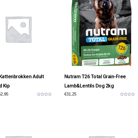
5
5
Kattenbrokken Adult
Nutram T26 Total Grain-Free
d Kip
Lamb&Lentils Dog 2kg
52,95
€
31,25
0
0
o
o
u
u
t
t
o
o
f
f
5
5