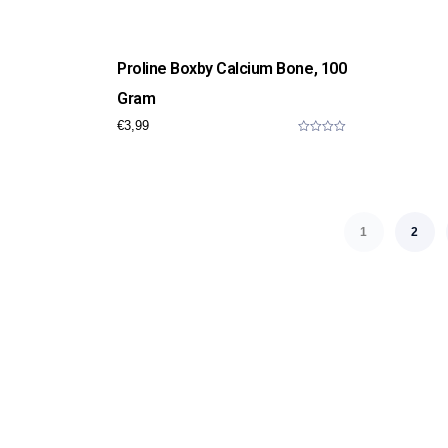
Proline Boxby Calcium Bone, 100
Gram
€
3,99
0
o
u
t
o
f
5
1
2