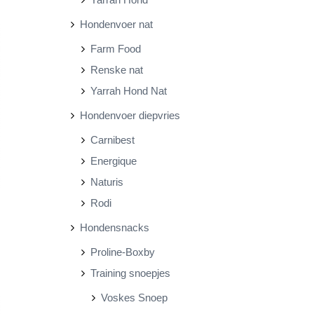
Hondenvoer nat
Farm Food
Renske nat
Yarrah Hond Nat
Hondenvoer diepvries
Carnibest
Energique
Naturis
Rodi
Hondensnacks
Proline-Boxby
Training snoepjes
Voskes Snoep