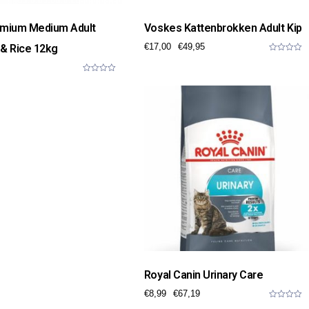
emium Medium Adult
Voskes Kattenbrokken Adult Kip
€
17,00
€
49,95
& Rice 12kg
0
o
u
0
t
o
o
u
f
t
5
o
f
5
Royal Canin Urinary Care
€
8,99
€
67,19
0