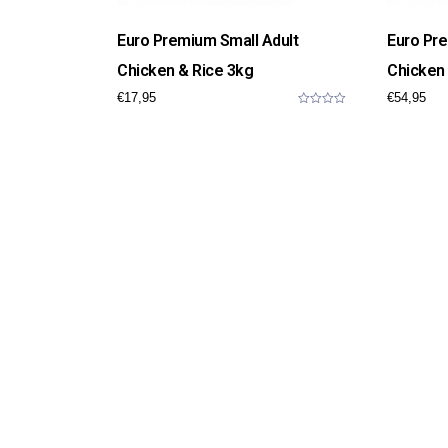
Euro Premium Small Adult
Euro Pr
Chicken & Rice 3kg
Chicken 
€
17,95
€
54,95
0
o
u
t
o
f
5