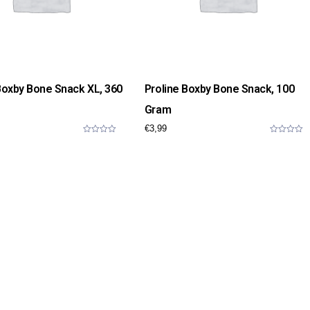
Boxby Bone Snack XL, 360
Proline Boxby Bone Snack, 100
Gram
€
3,99
0
0
o
o
u
u
t
t
o
o
f
f
5
5