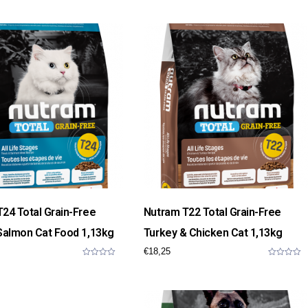
o
u
t
o
f
5
24 Total Grain-Free
Nutram T22 Total Grain-Free
Salmon Cat Food 1,13kg
Turkey & Chicken Cat 1,13kg
€
18,25
0
0
o
o
u
u
t
t
o
o
f
f