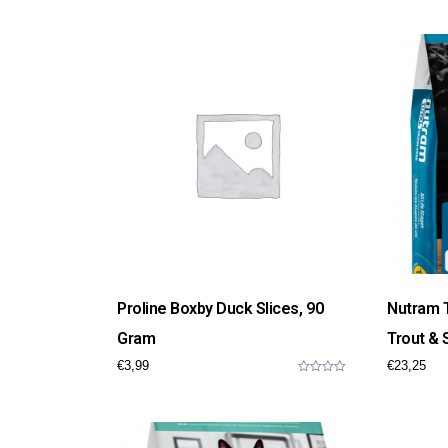
Proline Boxby Duck Slices, 90
Nutram T
Gram
Trout & 
€
3,99
€
23,25
0
o
u
t
o
f