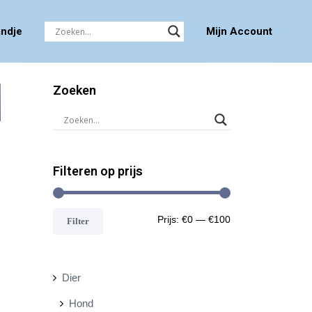
ndje
Mijn Account
Zoeken
Filteren op prijs
M
M
Prijs:
€0
—
€100
Filter
i
a
n
x
Dier
.
.
Hond
p
p