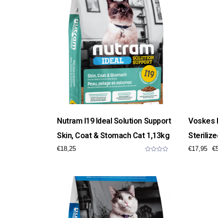
5
Nutram I19 Ideal Solution Support
Voskes 
Skin, Coat & Stomach Cat 1,13kg
Sterilize
€
18,25
€
17,95
€
0
o
u
t
o
f
5