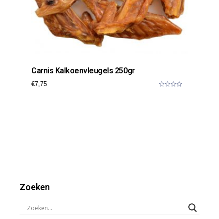
Carnis Kalkoenvleugels 250gr
€
7,75
0
o
u
t
o
f
5
Zoeken