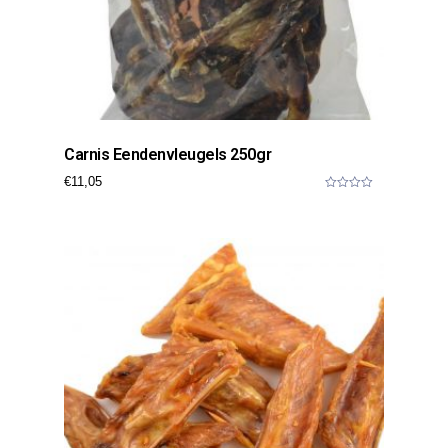
Carnis Eendenvleugels 250gr
€
11,05
0
o
u
t
o
f
5