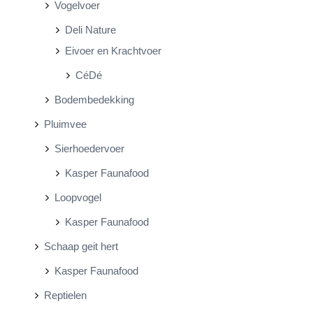
Vogelvoer
Deli Nature
Eivoer en Krachtvoer
CéDé
Bodembedekking
Pluimvee
Sierhoedervoer
Kasper Faunafood
Loopvogel
Kasper Faunafood
Schaap geit hert
Kasper Faunafood
Reptielen