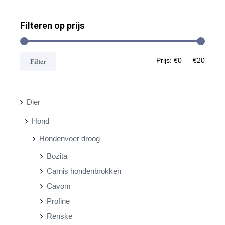
Filteren op prijs
M
M
Prijs:
€0
—
€20
Filter
i
a
n
x
Dier
.
.
Hond
p
p
Hondenvoer droog
r
r
Bozita
i
i
Carnis hondenbrokken
j
j
Cavom
s
s
Profine
Renske