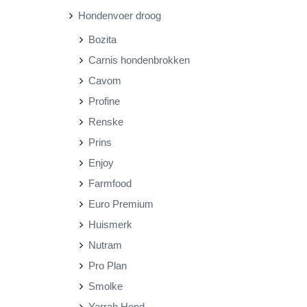
Hondenvoer droog
r
r
Bozita
i
i
Carnis hondenbrokken
j
j
Cavom
s
s
Profine
Renske
Prins
Enjoy
Farmfood
Euro Premium
Huismerk
Nutram
Pro Plan
Smolke
Yarrah Hond