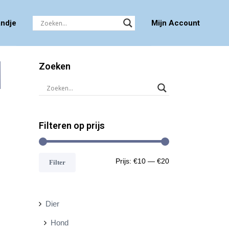
ndje
Mijn Account
Zoeken
Filteren op prijs
M
M
Prijs:
€10
—
€20
Filter
i
a
n
x
Dier
.
.
Hond
p
p