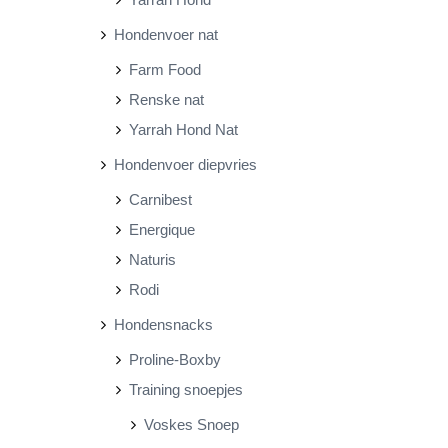
Hondenvoer nat
Farm Food
Renske nat
Yarrah Hond Nat
Hondenvoer diepvries
Carnibest
Energique
Naturis
Rodi
Hondensnacks
Proline-Boxby
Training snoepjes
Voskes Snoep