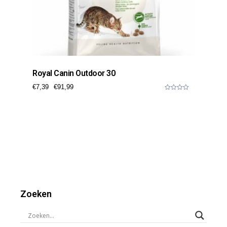
Royal Canin Outdoor 30
€
7,39
€
91,99
0
o
u
t
o
f
5
Zoeken