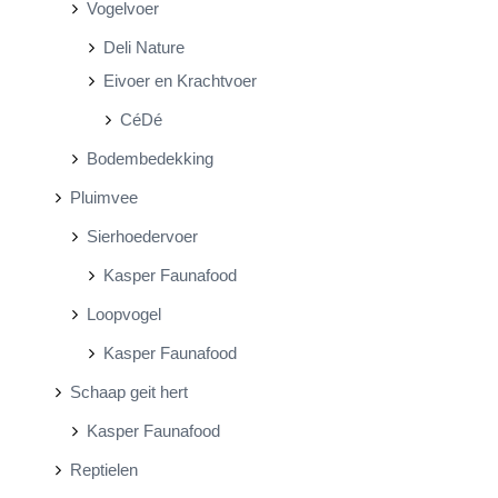
Vogelvoer
Deli Nature
Eivoer en Krachtvoer
CéDé
Bodembedekking
Pluimvee
Sierhoedervoer
Kasper Faunafood
Loopvogel
Kasper Faunafood
Schaap geit hert
Kasper Faunafood
Reptielen