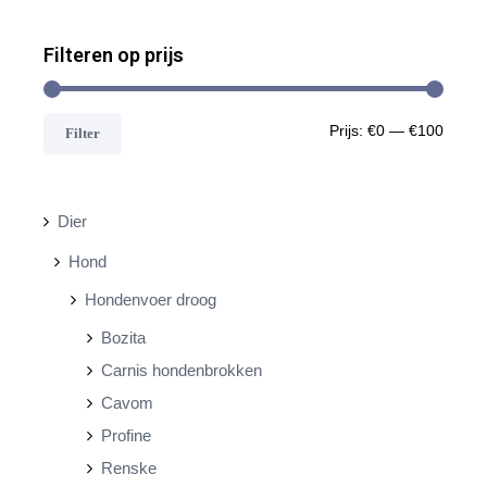
Filteren op prijs
M
M
Prijs:
€0
—
€100
Filter
i
a
n
x
Dier
.
.
Hond
p
p
Hondenvoer droog
r
r
Bozita
i
i
Carnis hondenbrokken
j
j
Cavom
s
s
Profine
Renske