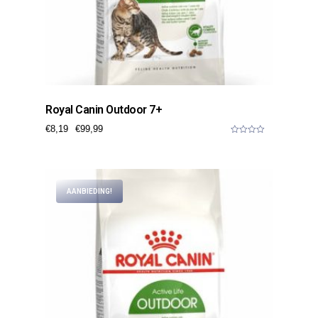
Royal Canin Outdoor 7+
€
8,19
€
99,99
0
o
u
t
o
f
AANBIEDING!
5