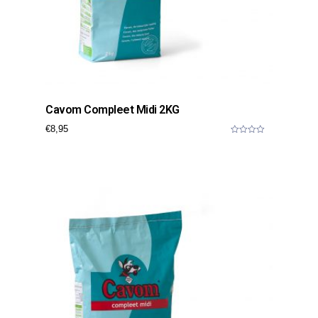
Cavom Compleet Midi 2KG
€
8,95
0
o
u
t
o
f
5