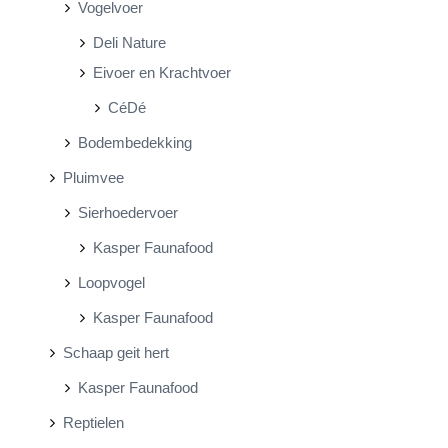
Vogelvoer
Deli Nature
Eivoer en Krachtvoer
CéDé
Bodembedekking
Pluimvee
Sierhoedervoer
Kasper Faunafood
Loopvogel
Kasper Faunafood
Schaap geit hert
Kasper Faunafood
Reptielen