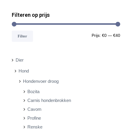
Filteren op prijs
M
M
Prijs:
€0
—
€40
Filter
i
a
n
x
Dier
.
.
Hond
p
p
Hondenvoer droog
r
r
Bozita
i
i
Carnis hondenbrokken
j
j
Cavom
s
s
Profine
Renske