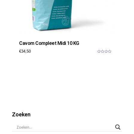
Cavom Compleet Midi 10 KG
€
34,50
0
o
u
t
o
f
5
Zoeken