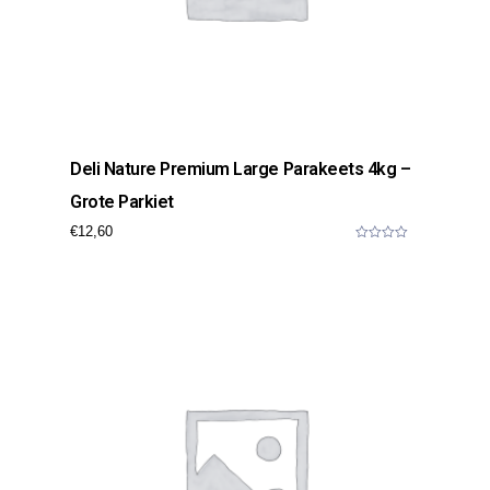
Deli Nature Premium Large Parakeets 4kg –
Grote Parkiet
€
12,60
0
o
u
t
o
f
5