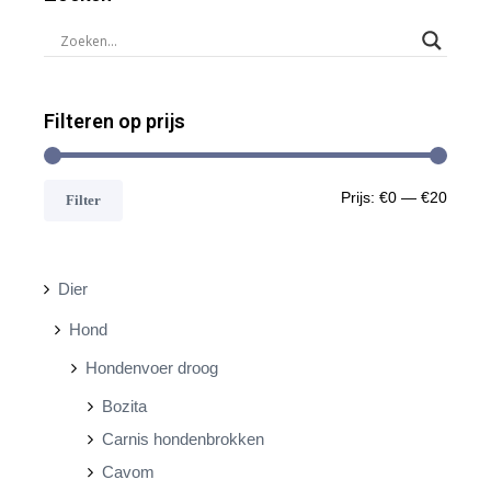
Filteren op prijs
M
M
Prijs:
€0
—
€20
Filter
i
a
n
x
Dier
.
.
Hond
p
p
Hondenvoer droog
r
r
Bozita
i
i
Carnis hondenbrokken
j
j
Cavom
s
s