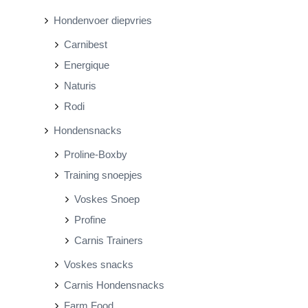
Hondenvoer diepvries
Carnibest
Energique
Naturis
Rodi
Hondensnacks
Proline-Boxby
Training snoepjes
Voskes Snoep
Profine
Carnis Trainers
Voskes snacks
Carnis Hondensnacks
Farm Food