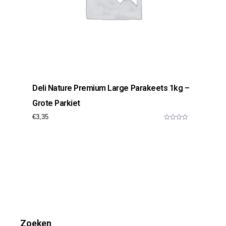
Deli Nature Premium Large Parakeets 1kg –
Grote Parkiet
€
3,35
0
o
u
t
o
f
5
Zoeken