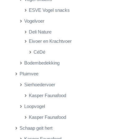
ESVE Vogel snacks
Vogelvoer
Deli Nature
Eivoer en Krachtvoer
CéDé
Bodembedekking
Pluimvee
Sierhoedervoer
Kasper Faunafood
Loopvogel
Kasper Faunafood
Schaap geit hert
Kasper Faunafood