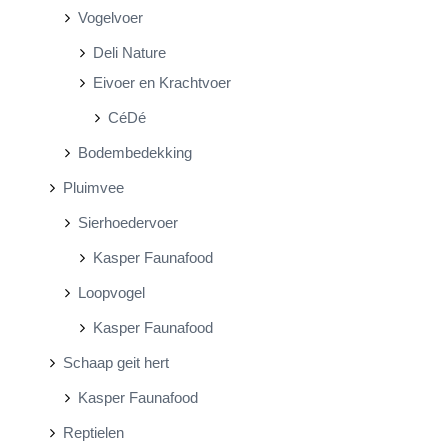
Vogelvoer
Deli Nature
Eivoer en Krachtvoer
CéDé
Bodembedekking
Pluimvee
Sierhoedervoer
Kasper Faunafood
Loopvogel
Kasper Faunafood
Schaap geit hert
Kasper Faunafood
Reptielen