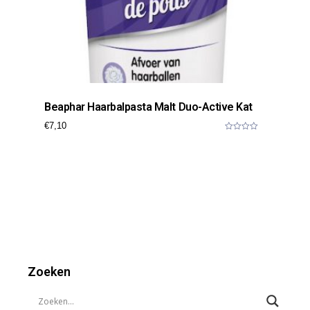
Beaphar Haarbalpasta Malt Duo-Active Kat
€
7,10
0
o
u
t
o
f
5
Zoeken