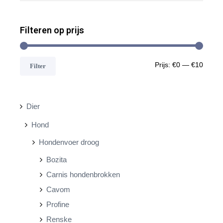
Filteren op prijs
M
M
Prijs:
€0
—
€10
Filter
i
a
n
x
Dier
.
.
Hond
p
p
Hondenvoer droog
r
r
Bozita
i
i
Carnis hondenbrokken
j
j
Cavom
s
s
Profine
Renske