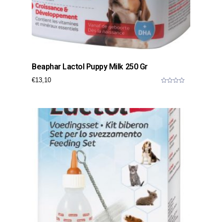
Beaphar Lactol Puppy Milk 250 Gr
€
13,10
0
o
u
t
o
f
5