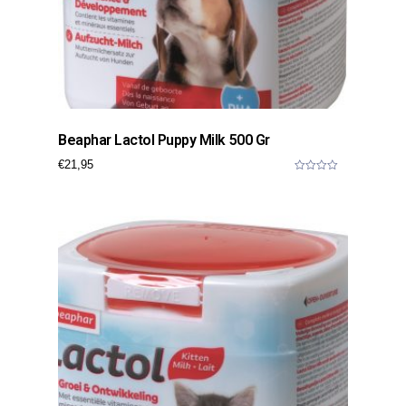
Beaphar Lactol Puppy Milk 500 Gr
€
21,95
0
o
u
t
o
f
5