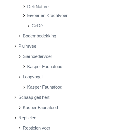
Deli Nature
Eivoer en Krachtvoer
CéDé
Bodembedekking
Pluimvee
Sierhoedervoer
Kasper Faunafood
Loopvogel
Kasper Faunafood
Schaap geit hert
Kasper Faunafood
Reptielen
Reptielen voer