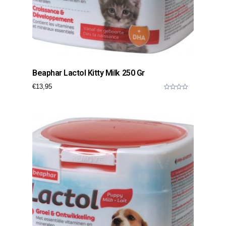
Beaphar Lactol Kitty Milk 250 Gr
€
13,95
0
o
u
t
o
f
5