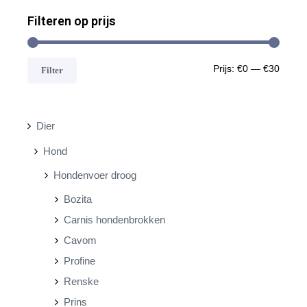
Filteren op prijs
M
M
Prijs:
€0
—
€30
Filter
i
a
n
x
Dier
.
.
Hond
p
p
Hondenvoer droog
r
r
Bozita
i
i
Carnis hondenbrokken
j
j
Cavom
s
s
Profine
Renske
Prins