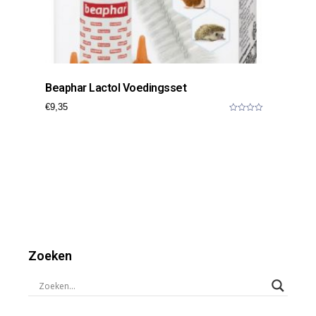
Beaphar Lactol Voedingsset
€
9,35
0
o
u
t
o
f
5
Zoeken