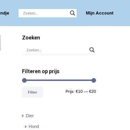
ndje
Mijn Account
Zoeken
Filteren op prijs
M
M
Prijs:
€10
—
€20
Filter
i
a
n
x
Dier
.
.
Hond
p
p