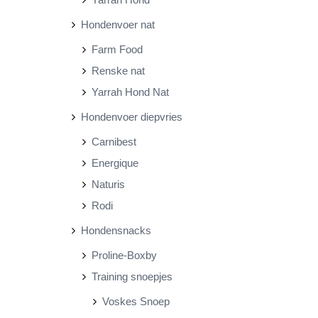
Hondenvoer nat
Farm Food
Renske nat
Yarrah Hond Nat
Hondenvoer diepvries
Carnibest
Energique
Naturis
Rodi
Hondensnacks
Proline-Boxby
Training snoepjes
Voskes Snoep