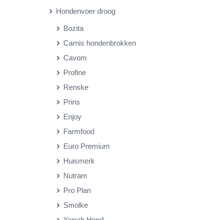
Hondenvoer droog
r
r
Bozita
i
i
Carnis hondenbrokken
j
j
Cavom
s
s
Profine
Renske
Prins
Enjoy
Farmfood
Euro Premium
Huismerk
Nutram
Pro Plan
Smolke
Yarrah Hond