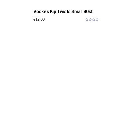
Voskes Kip Twists Small 40st.
€
12,80
0
o
u
t
o
f
5