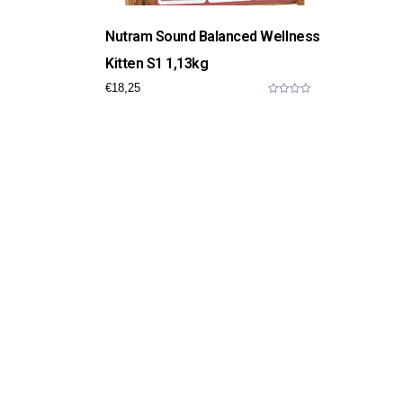
Nutram Sound Balanced Wellness
Kitten S1 1,13kg
€
18,25
0
o
u
t
o
f
5