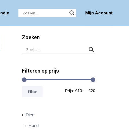
ndje
Mijn Account
Zoeken
Filteren op prijs
M
M
Prijs:
€10
—
€20
Filter
i
a
n
x
Dier
.
.
Hond
p
p