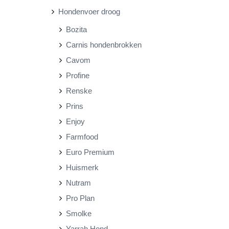
Hondenvoer droog
r
r
Bozita
i
i
Carnis hondenbrokken
j
j
Cavom
s
s
Profine
Renske
Prins
Enjoy
Farmfood
Euro Premium
Huismerk
Nutram
Pro Plan
Smolke
Yarrah Hond