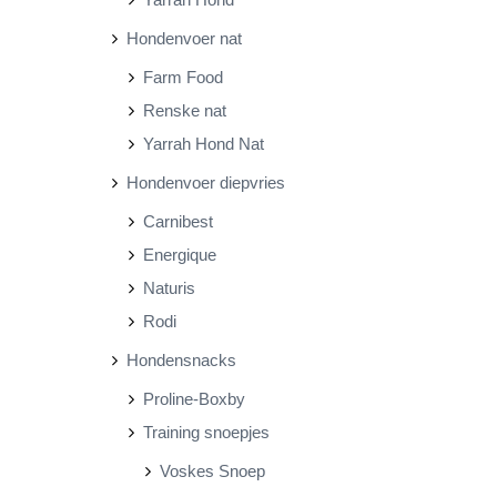
Hondenvoer nat
Farm Food
Renske nat
Yarrah Hond Nat
Hondenvoer diepvries
Carnibest
Energique
Naturis
Rodi
Hondensnacks
Proline-Boxby
Training snoepjes
Voskes Snoep