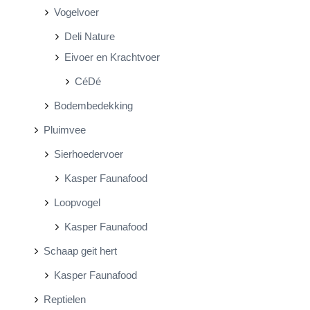
Vogelvoer
Deli Nature
Eivoer en Krachtvoer
CéDé
Bodembedekking
Pluimvee
Sierhoedervoer
Kasper Faunafood
Loopvogel
Kasper Faunafood
Schaap geit hert
Kasper Faunafood
Reptielen