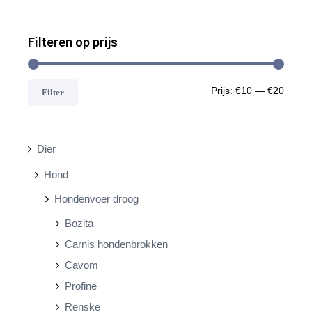
Filteren op prijs
M
M
Prijs:
€10
—
€20
Filter
i
a
n
x
Dier
.
.
Hond
p
p
Hondenvoer droog
r
r
Bozita
i
i
Carnis hondenbrokken
j
j
Cavom
s
s
Profine
Renske