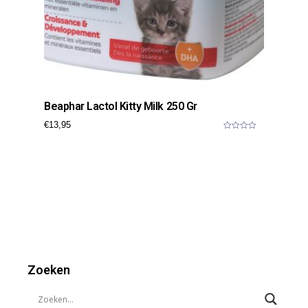
Beaphar Lactol Kitty Milk 250 Gr
€
13,95
0
o
u
t
o
f
5
Zoeken