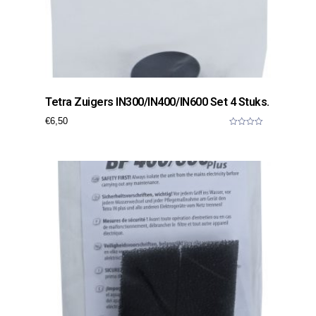
Tetra Zuigers IN300/IN400/IN600 Set 4 Stuks.
€
6,50
0
o
u
t
o
f
5