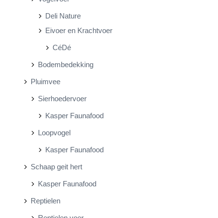
Deli Nature
Eivoer en Krachtvoer
CéDé
Bodembedekking
Pluimvee
Sierhoedervoer
Kasper Faunafood
Loopvogel
Kasper Faunafood
Schaap geit hert
Kasper Faunafood
Reptielen
Reptielen voer