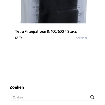
Tetra Filterpatroon IN400/600 4 Stuks
€
6,74
0
o
u
t
o
f
5
Zoeken