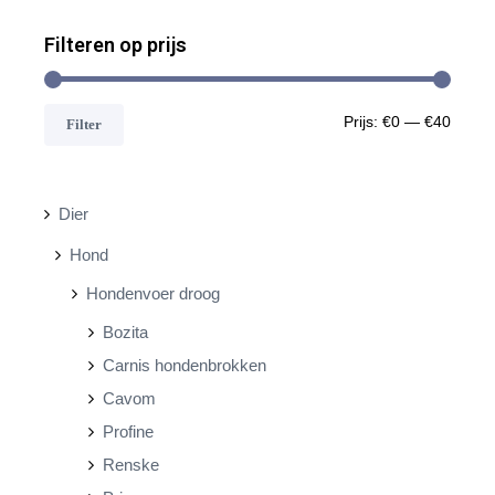
Filteren op prijs
M
M
Prijs:
€0
—
€40
Filter
i
a
n
x
Dier
.
.
Hond
p
p
Hondenvoer droog
r
r
Bozita
i
i
Carnis hondenbrokken
j
j
Cavom
s
s
Profine
Renske