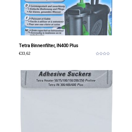
Tetra Binnenfilter, IN400 Plus
€
33,62
0
o
u
t
o
f
5