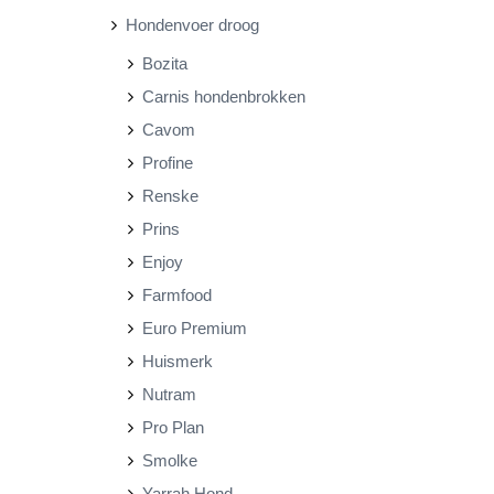
Hondenvoer droog
r
r
Bozita
i
i
Carnis hondenbrokken
j
j
Cavom
s
s
Profine
Renske
Prins
Enjoy
Farmfood
Euro Premium
Huismerk
Nutram
Pro Plan
Smolke
Yarrah Hond