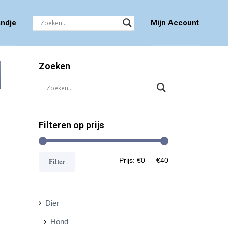
ndje
Mijn Account
Zoeken
Filteren op prijs
M
M
Prijs:
€0
—
€40
Filter
i
a
n
x
Dier
.
.
Hond
p
p