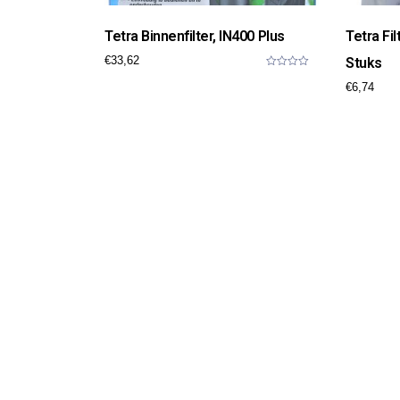
Tetra Binnenfilter, IN400 Plus
Tetra Fi
€
33,62
Stuks
0
€
6,74
o
u
t
o
f
5