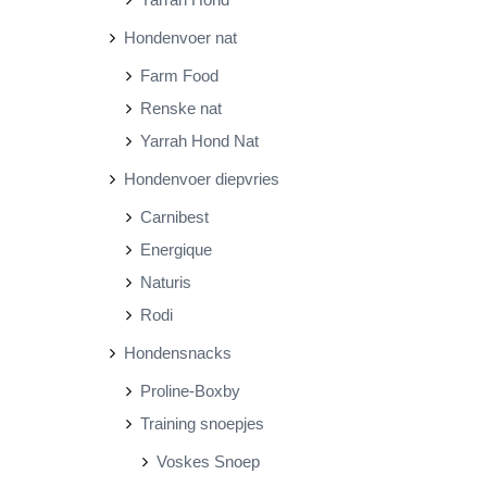
Hondenvoer nat
Farm Food
Renske nat
Yarrah Hond Nat
Hondenvoer diepvries
Carnibest
Energique
Naturis
Rodi
Hondensnacks
Proline-Boxby
Training snoepjes
Voskes Snoep