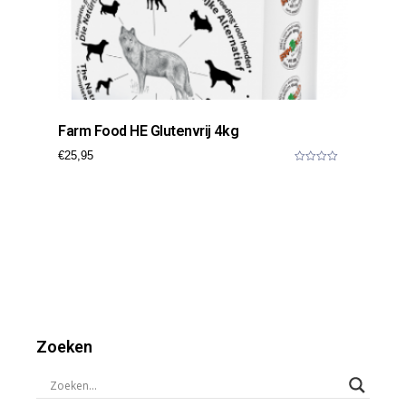
Farm Food HE Glutenvrij 4kg
€
25,95
0
o
u
t
o
f
5
Zoeken