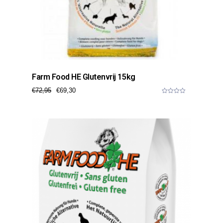
Farm Food HE Glutenvrij 15kg
€
72,95
€
69,30
0
o
u
t
o
f
5