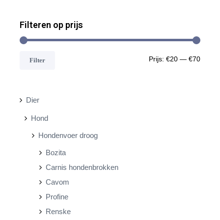
Filteren op prijs
M
M
Prijs:
€20
—
€70
Filter
i
a
n
x
Dier
.
.
Hond
p
p
Hondenvoer droog
r
r
Bozita
i
i
Carnis hondenbrokken
j
j
Cavom
s
s
Profine
Renske