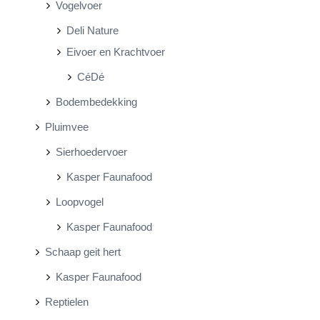
Vogelvoer
Deli Nature
Eivoer en Krachtvoer
CéDé
Bodembedekking
Pluimvee
Sierhoedervoer
Kasper Faunafood
Loopvogel
Kasper Faunafood
Schaap geit hert
Kasper Faunafood
Reptielen