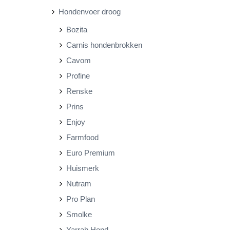
Hondenvoer droog
r
r
Bozita
i
i
Carnis hondenbrokken
j
j
Cavom
s
s
Profine
Renske
Prins
Enjoy
Farmfood
Euro Premium
Huismerk
Nutram
Pro Plan
Smolke
Yarrah Hond