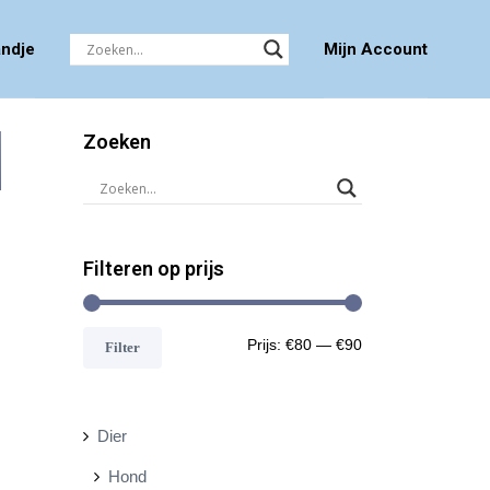
ndje
Mijn Account
Zoeken
Filteren op prijs
M
M
Prijs:
€80
—
€90
Filter
i
a
n
x
Dier
.
.
Hond
p
p