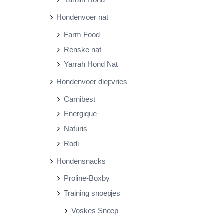
Hondenvoer nat
Farm Food
Renske nat
Yarrah Hond Nat
Hondenvoer diepvries
Carnibest
Energique
Naturis
Rodi
Hondensnacks
Proline-Boxby
Training snoepjes
Voskes Snoep