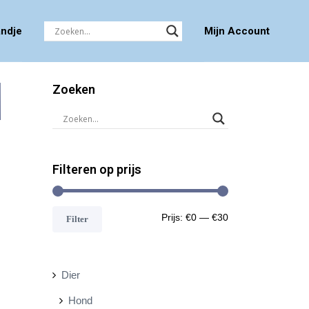
ndje
Mijn Account
Zoeken
Filteren op prijs
M
M
Prijs:
€0
—
€30
Filter
i
a
n
x
Dier
.
.
Hond
p
p