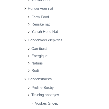
Hondenvoer nat
Farm Food
Renske nat
Yarrah Hond Nat
Hondenvoer diepvries
Carnibest
Energique
Naturis
Rodi
Hondensnacks
Proline-Boxby
Training snoepjes
Voskes Snoep