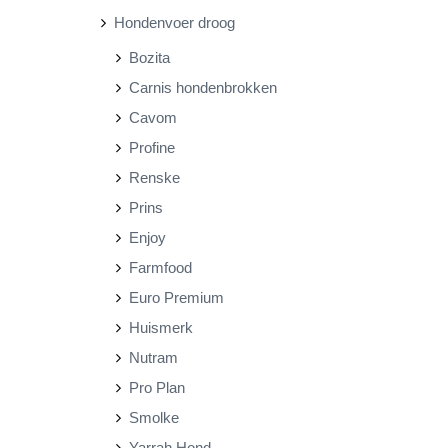
Hondenvoer droog
r
r
Bozita
i
i
Carnis hondenbrokken
j
j
Cavom
s
s
Profine
Renske
Prins
Enjoy
Farmfood
Euro Premium
Huismerk
Nutram
Pro Plan
Smolke
Yarrah Hond