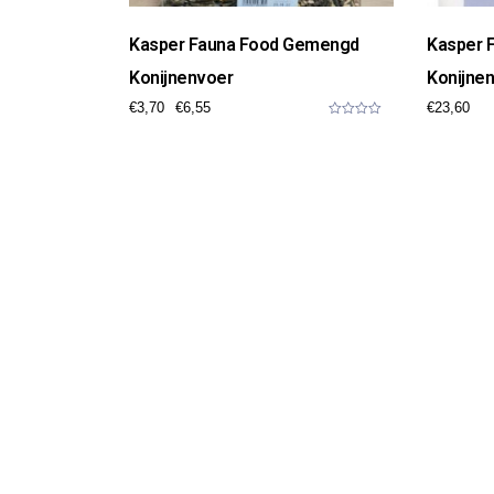
Kasper Fauna Food Gemengd
Kasper 
Konijnenvoer
Konijne
€
3,70
€
6,55
€
23,60
0
o
u
t
o
f
5