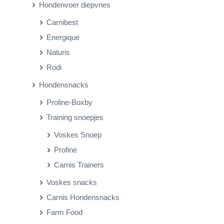
Hondenvoer diepvries
Carnibest
Energique
Naturis
Rodi
Hondensnacks
Proline-Boxby
Training snoepjes
Voskes Snoep
Profine
Carnis Trainers
Voskes snacks
Carnis Hondensnacks
Farm Food