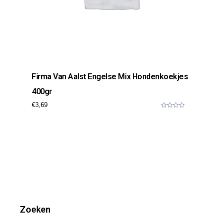
Firma Van Aalst Engelse Mix Hondenkoekjes
400gr
€
3,69
0
o
u
t
o
f
5
Zoeken