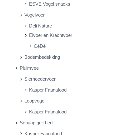
ESVE Vogel snacks
Vogelvoer
Deli Nature
Eivoer en Krachtvoer
CéDé
Bodembedekking
Pluimvee
Sierhoedervoer
Kasper Faunafood
Loopvogel
Kasper Faunafood
Schaap geit hert
Kasper Faunafood