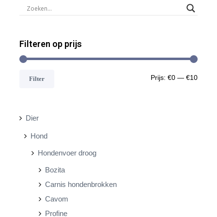
Filteren op prijs
M
M
Prijs:
€0
—
€10
Filter
i
a
n
x
Dier
.
.
Hond
p
p
Hondenvoer droog
r
r
Bozita
i
i
Carnis hondenbrokken
j
j
Cavom
s
s
Profine