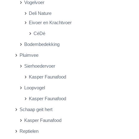
Vogelvoer
Deli Nature
Eivoer en Krachtvoer
CéDé
Bodembedekking
Pluimvee
Sierhoedervoer
Kasper Faunafood
Loopvogel
Kasper Faunafood
Schaap geit hert
Kasper Faunafood
Reptielen