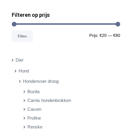
Filteren op prijs
M
M
Prijs:
€20
—
€80
Filter
i
a
n
x
Dier
.
.
Hond
p
p
Hondenvoer droog
r
r
Bozita
i
i
Carnis hondenbrokken
j
j
Cavom
s
s
Profine
Renske