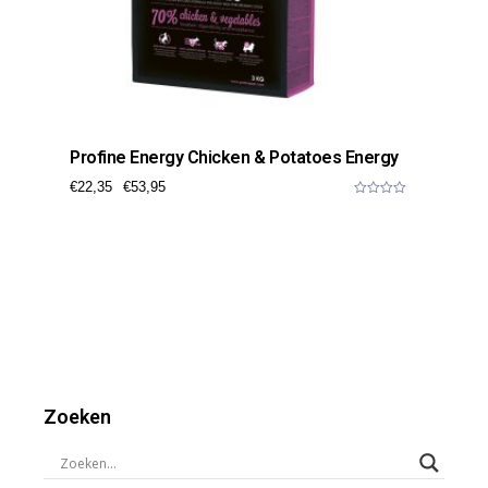
Profine Energy Chicken & Potatoes Energy
€
22,35
€
53,95
0
o
u
t
o
f
5
Zoeken