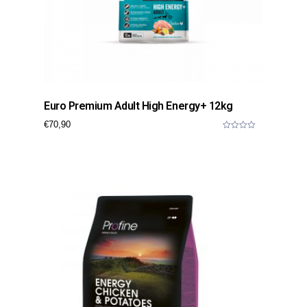
Euro Premium Adult High Energy+ 12kg
€
70,90
0
o
u
t
o
f
5