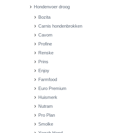
Hondenvoer droog
r
r
Bozita
i
i
Carnis hondenbrokken
j
j
Cavom
s
s
Profine
Renske
Prins
Enjoy
Farmfood
Euro Premium
Huismerk
Nutram
Pro Plan
Smolke
Yarrah Hond