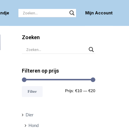
ndje
Mijn Account
Zoeken
Filteren op prijs
M
M
Prijs:
€10
—
€20
Filter
i
a
n
x
Dier
.
.
Hond
p
p