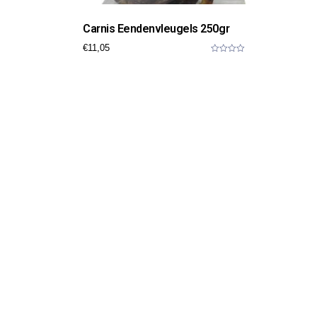
Carnis Eendenvleugels 250gr
€
11,05
0
o
u
t
o
f
5