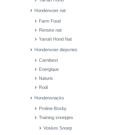
Hondenvoer nat
Farm Food
Renske nat
Yarrah Hond Nat
Hondenvoer diepvries
Carnibest
Energique
Naturis
Rodi
Hondensnacks
Proline-Boxby
Training snoepjes
Voskes Snoep