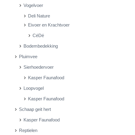
Vogelvoer
Deli Nature
Eivoer en Krachtvoer
CéDé
Bodembedekking
Pluimvee
Sierhoedervoer
Kasper Faunafood
Loopvogel
Kasper Faunafood
Schaap geit hert
Kasper Faunafood
Reptielen