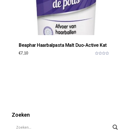
Beaphar Haarbalpasta Malt Duo-Active Kat
€
7,10
0
o
u
t
o
f
5
Zoeken