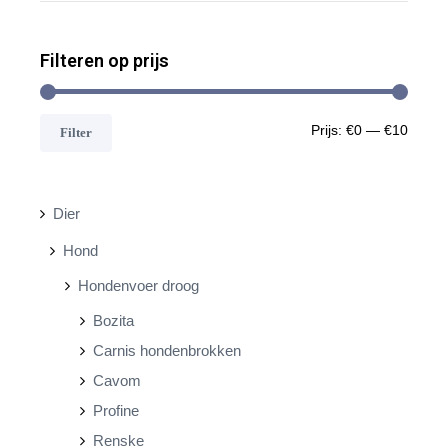
Filteren op prijs
M
M
Prijs:
€0
—
€10
Filter
i
a
n
x
Dier
.
.
Hond
p
p
Hondenvoer droog
r
r
Bozita
i
i
Carnis hondenbrokken
j
j
Cavom
s
s
Profine
Renske