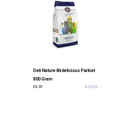
5
Deli Nature Birdelicious Parkiet
800 Gram
€
4,30
0
o
u
t
o
f
5