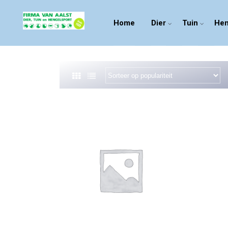
Home
Dier
Tuin
Hen