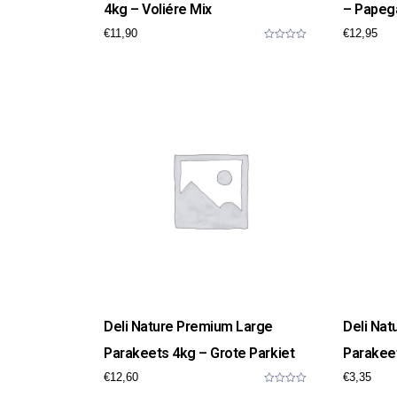
4kg – Voliére Mix
– Papeg
€
11,90
€
12,95
0
o
u
t
o
f
5
Deli Nature Premium Large
Deli Na
Parakeets 4kg – Grote Parkiet
Parakeet
€
12,60
€
3,35
0