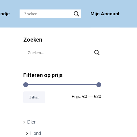
ndje
Mijn Account
Zoeken
Filteren op prijs
M
M
Prijs:
€0
—
€20
Filter
i
a
n
x
Dier
.
.
Hond
p
p