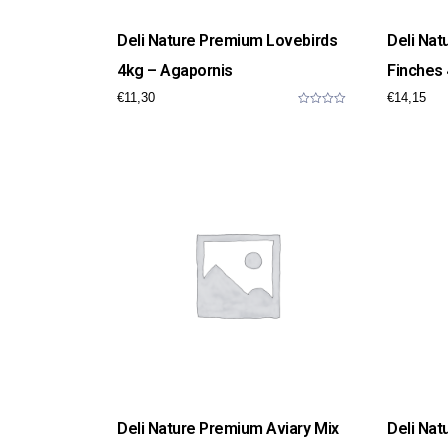
Deli Nature Premium Lovebirds
Deli Nat
4kg – Agapornis
Finches 
€
11,30
€
14,15
0
o
u
t
o
f
5
Deli Nature Premium Aviary Mix
Deli Nat