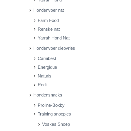
Hondenvoer nat
Farm Food
Renske nat
Yarrah Hond Nat
Hondenvoer diepvries
Carnibest
Energique
Naturis
Rodi
Hondensnacks
Proline-Boxby
Training snoepjes
Voskes Snoep