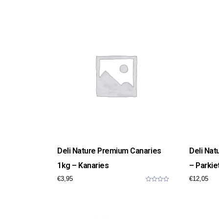
o
u
t
o
f
5
Deli Nature Premium Canaries
Deli Na
1kg – Kanaries
– Parkie
€
3,95
€
12,05
0
o
u
t
o
f