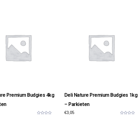
o
o
u
u
t
t
o
o
f
f
5
5
ture Premium Budgies 4kg
Deli Nature Premium Budgies 1kg
ten
– Parkieten
€
3,05
0
0
o
o
u
u
t
t
o
o
f
f