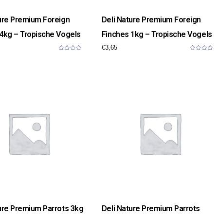
ure Premium Foreign
Deli Nature Premium Foreign
4kg – Tropische Vogels
Finches 1kg – Tropische Vogels
€
3,65
0
0
o
o
u
u
t
t
o
o
f
f
5
5
ure Premium Parrots 3kg
Deli Nature Premium Parrots