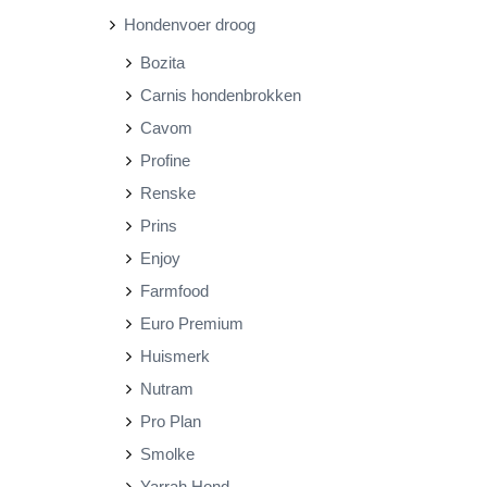
Hondenvoer droog
r
r
Bozita
i
i
Carnis hondenbrokken
j
j
Cavom
s
s
Profine
Renske
Prins
Enjoy
Farmfood
Euro Premium
Huismerk
Nutram
Pro Plan
Smolke
Yarrah Hond