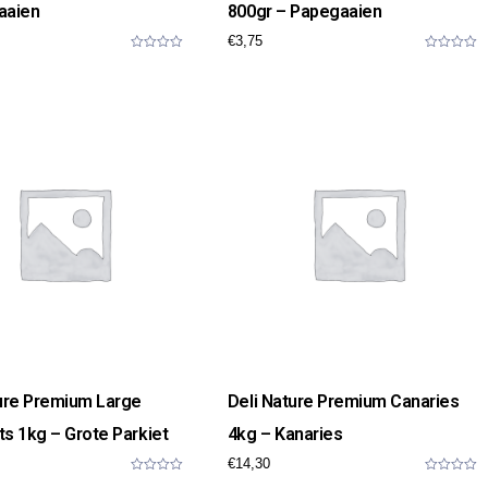
aaien
800gr – Papegaaien
€
3,75
0
0
o
o
u
u
t
t
o
o
f
f
5
5
ture Premium Large
Deli Nature Premium Canaries
s 1kg – Grote Parkiet
4kg – Kanaries
€
14,30
0
0