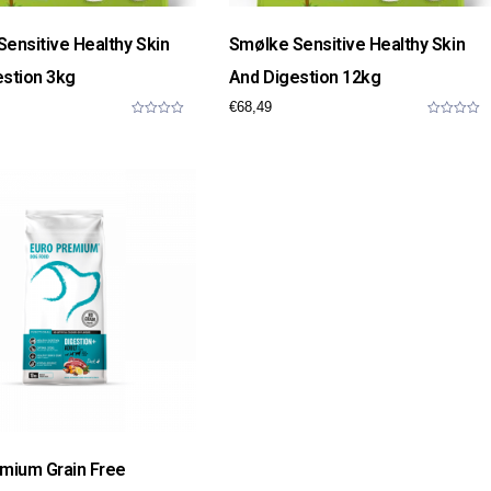
ensitive Healthy Skin
Smølke Sensitive Healthy Skin
estion 3kg
And Digestion 12kg
€
68,49
0
0
o
o
u
u
t
t
o
o
f
f
5
5
emium Grain Free