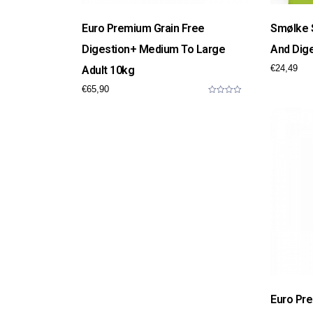
Euro Premium Grain Free
Smølke S
Digestion+ Medium To Large
And Dig
€
24,49
Adult 10kg
€
65,90
0
o
u
t
o
f
5
Euro Pr