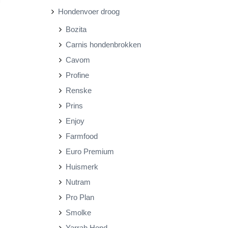
Hondenvoer droog
r
r
Bozita
i
i
Carnis hondenbrokken
j
j
Cavom
s
s
Profine
Renske
Prins
Enjoy
Farmfood
Euro Premium
Huismerk
Nutram
Pro Plan
Smolke
Yarrah Hond