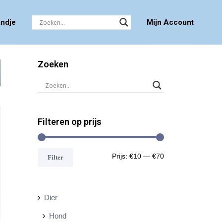
ndje
Mijn Account
Zoeken
Filteren op prijs
M
M
Prijs:
€10
—
€70
Filter
i
a
n
x
Dier
.
.
Hond
p
p