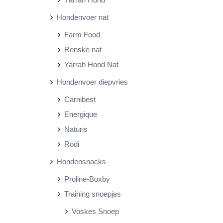
Hondenvoer nat
Farm Food
Renske nat
Yarrah Hond Nat
Hondenvoer diepvries
Carnibest
Energique
Naturis
Rodi
Hondensnacks
Proline-Boxby
Training snoepjes
Voskes Snoep