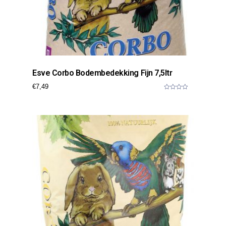
Esve Corbo Bodembedekking Fijn 7,5ltr
€
7,49
0
o
u
t
o
f
5