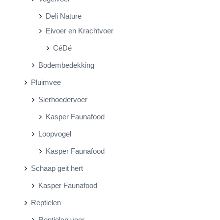
Deli Nature
Eivoer en Krachtvoer
CéDé
Bodembedekking
Pluimvee
Sierhoedervoer
Kasper Faunafood
Loopvogel
Kasper Faunafood
Schaap geit hert
Kasper Faunafood
Reptielen
Reptielen voer