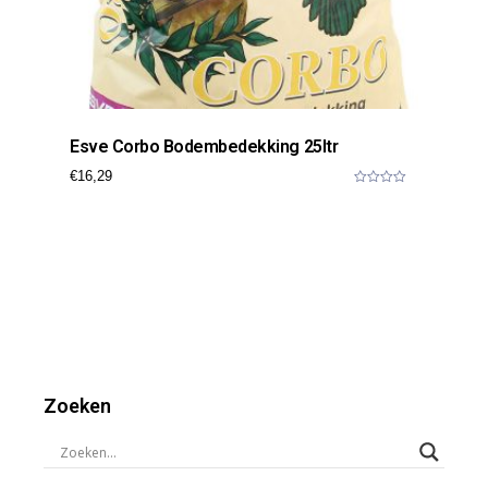
Esve Corbo Bodembedekking 25ltr
€
16,29
0
o
u
t
o
f
5
Zoeken