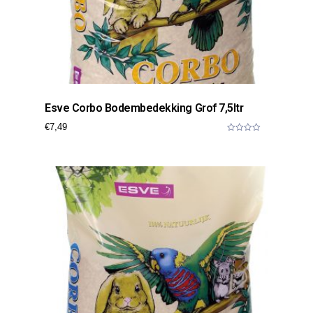
Esve Corbo Bodembedekking Grof 7,5ltr
€
7,49
0
o
u
t
o
f
5