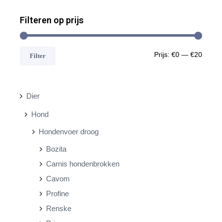
Filteren op prijs
M
M
Prijs:
€0
—
€20
Filter
i
a
n
x
Dier
.
.
Hond
p
p
Hondenvoer droog
r
r
Bozita
i
i
Carnis hondenbrokken
j
j
Cavom
s
s
Profine
Renske