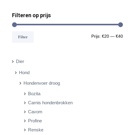
Filteren op prijs
M
M
Prijs:
€20
—
€40
Filter
i
a
n
x
Dier
.
.
Hond
p
p
Hondenvoer droog
r
r
Bozita
i
i
Carnis hondenbrokken
j
j
Cavom
s
s
Profine
Renske