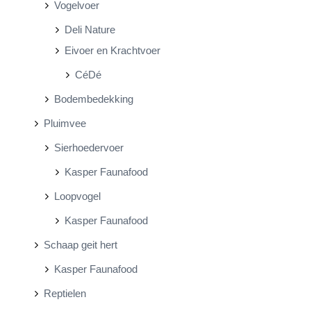
Vogelvoer
Deli Nature
Eivoer en Krachtvoer
CéDé
Bodembedekking
Pluimvee
Sierhoedervoer
Kasper Faunafood
Loopvogel
Kasper Faunafood
Schaap geit hert
Kasper Faunafood
Reptielen