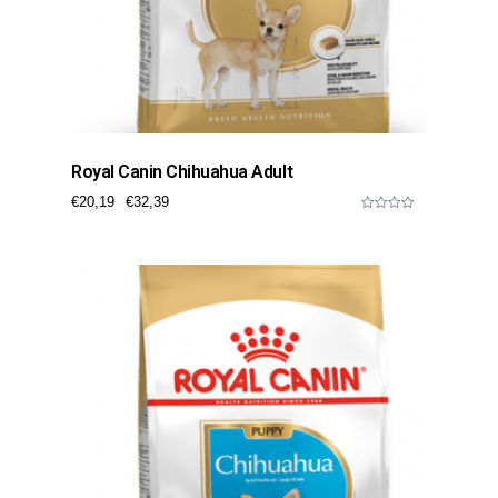
Royal Canin Chihuahua Adult
€
20,19
€
32,39
0
o
u
t
o
f
5