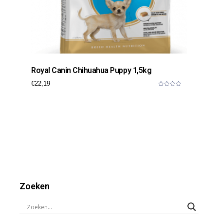
Royal Canin Chihuahua Puppy 1,5kg
€
22,19
0
o
u
t
o
f
5
Zoeken