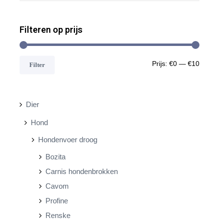
Filteren op prijs
M
M
Prijs:
€0
—
€10
Filter
i
a
n
x
Dier
.
.
Hond
p
p
Hondenvoer droog
r
r
Bozita
i
i
Carnis hondenbrokken
j
j
Cavom
s
s
Profine
Renske