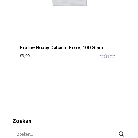
Proline Boxby Calcium Bone, 100 Gram
€
3,99
0
o
u
t
o
f
5
Zoeken