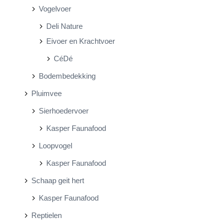
Vogelvoer
Deli Nature
Eivoer en Krachtvoer
CéDé
Bodembedekking
Pluimvee
Sierhoedervoer
Kasper Faunafood
Loopvogel
Kasper Faunafood
Schaap geit hert
Kasper Faunafood
Reptielen