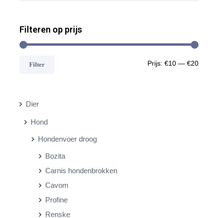
Filteren op prijs
M
M
Prijs:
€10
—
€20
Filter
i
a
n
x
Dier
.
.
Hond
p
p
Hondenvoer droog
r
r
Bozita
i
i
Carnis hondenbrokken
j
j
Cavom
s
s
Profine
Renske