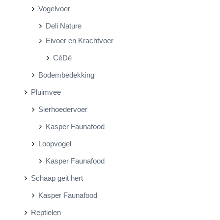
Vogelvoer
Deli Nature
Eivoer en Krachtvoer
CéDé
Bodembedekking
Pluimvee
Sierhoedervoer
Kasper Faunafood
Loopvogel
Kasper Faunafood
Schaap geit hert
Kasper Faunafood
Reptielen