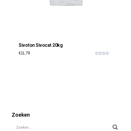
Sivoton Sivocat 20kg
€
11,79
0
o
u
t
o
f
5
Zoeken