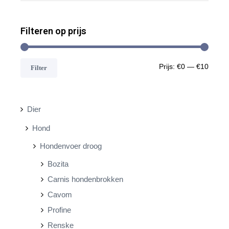
Filteren op prijs
M
M
Prijs:
€0
—
€10
Filter
i
a
n
x
Dier
.
.
Hond
p
p
Hondenvoer droog
r
r
Bozita
i
i
Carnis hondenbrokken
j
j
Cavom
s
s
Profine
Renske