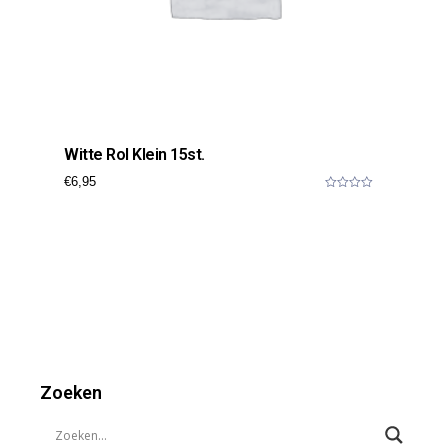
Witte Rol Klein 15st.
€
6,95
0
o
u
t
o
f
5
Zoeken