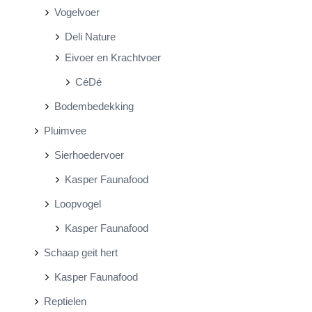
Vogelvoer
Deli Nature
Eivoer en Krachtvoer
CéDé
Bodembedekking
Pluimvee
Sierhoedervoer
Kasper Faunafood
Loopvogel
Kasper Faunafood
Schaap geit hert
Kasper Faunafood
Reptielen