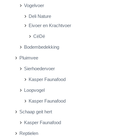
Vogelvoer
Deli Nature
Eivoer en Krachtvoer
CéDé
Bodembedekking
Pluimvee
Sierhoedervoer
Kasper Faunafood
Loopvogel
Kasper Faunafood
Schaap geit hert
Kasper Faunafood
Reptielen