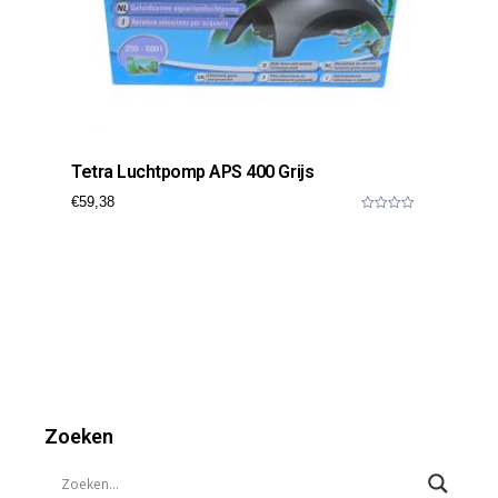
Tetra Luchtpomp APS 400 Grijs
€
59,38
0
o
u
t
o
f
5
Zoeken