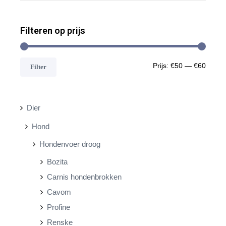
Filteren op prijs
M
M
Prijs:
€50
—
€60
Filter
i
a
n
x
Dier
.
.
Hond
p
p
Hondenvoer droog
r
r
Bozita
i
i
Carnis hondenbrokken
j
j
Cavom
s
s
Profine
Renske