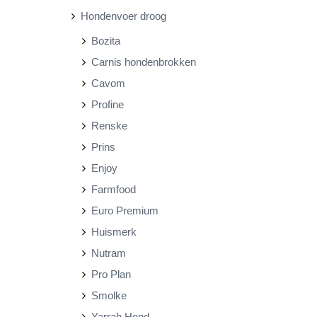
Hondenvoer droog
r
r
Bozita
i
i
Carnis hondenbrokken
j
j
Cavom
s
s
Profine
Renske
Prins
Enjoy
Farmfood
Euro Premium
Huismerk
Nutram
Pro Plan
Smolke
Yarrah Hond