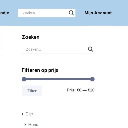
ndje
Mijn Account
Zoeken
Filteren op prijs
M
M
Prijs:
€0
—
€10
Filter
i
a
n
x
Dier
.
.
Hond
p
p