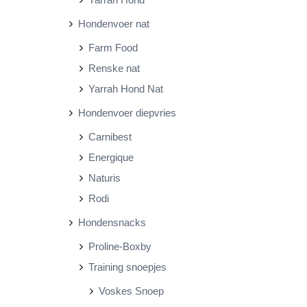
Hondenvoer nat
Farm Food
Renske nat
Yarrah Hond Nat
Hondenvoer diepvries
Carnibest
Energique
Naturis
Rodi
Hondensnacks
Proline-Boxby
Training snoepjes
Voskes Snoep