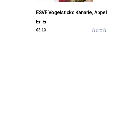
ESVE Vogelsticks Kanarie, Appel
En Ei
€
3,19
0
o
u
t
o
f
5